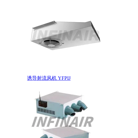
诱导射流风机 YFPIJ