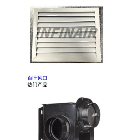
百叶风口
热门产品