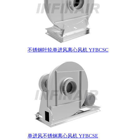
不锈钢叶轮单进风离心风机 YFBCSC
单进风不锈钢离心风机 YFBCSE