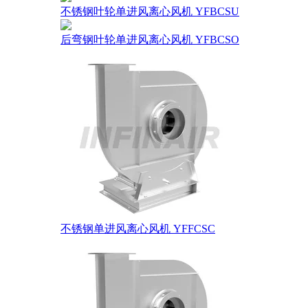
不锈钢叶轮单进风离心风机 YFBCSU
后弯钢叶轮单进风离心风机 YFBCSO
不锈钢单进风离心风机 YFFCSC