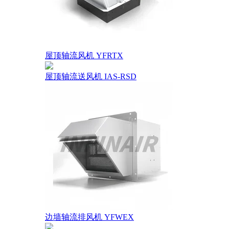
屋顶轴流风机 YFRTX
屋顶轴流送风机 IAS-RSD
边墙轴流排风机 YFWEX