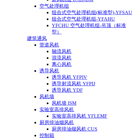
空气处理机组
组合式空气处理机组(标准型)-YFSAU
组合式空气处理机组-YFAHU
YFCHU 空气处理机组-吊顶（标准
型）
建筑通风
管道风机
轴流风机
混流风机
离心风机
诱导风机
诱导风机 YFPIV
诱导射流风机 YFPIJ
诱导风机 YDF
风机墙
风机墙 ISM
实验室高排风机
实验室高排风机 YFLEMF
厨房排油烟风机
厨房排油烟风机 CUS
控制箱