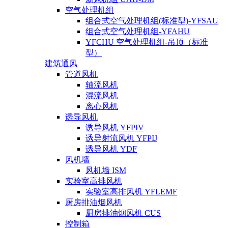
空气处理机组
组合式空气处理机组(标准型)-YFSAU
组合式空气处理机组-YFAHU
YFCHU 空气处理机组-吊顶（标准
型）
建筑通风
管道风机
轴流风机
混流风机
离心风机
诱导风机
诱导风机 YFPIV
诱导射流风机 YFPIJ
诱导风机 YDF
风机墙
风机墙 ISM
实验室高排风机
实验室高排风机 YFLEMF
厨房排油烟风机
厨房排油烟风机 CUS
控制箱