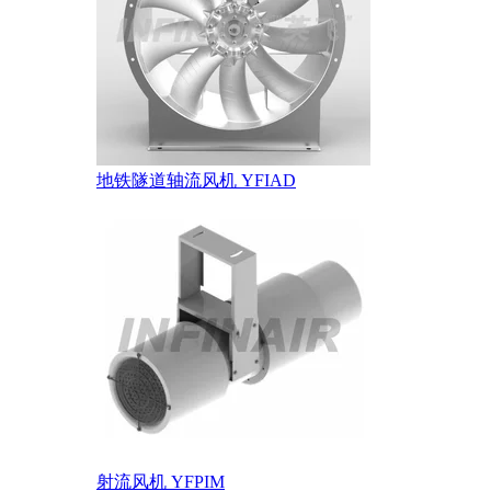
地铁隧道轴流风机 YFIAD
射流风机 YFPIM