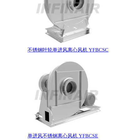
不锈钢叶轮单进风离心风机 YFBCSC
单进风不锈钢离心风机 YFBCSE