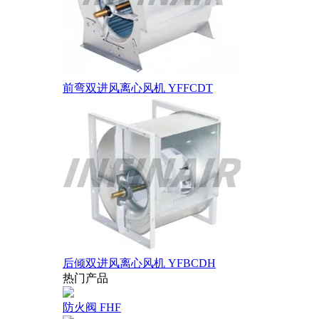
前弯双进风离心风机 YFFCDT
后倾双进风离心风机 YFBCDH
热门产品
防火阀 FHF