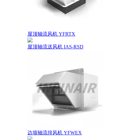
屋顶轴流风机 YFRTX
屋顶轴流送风机 IAS-RSD
边墙轴流排风机 YFWEX