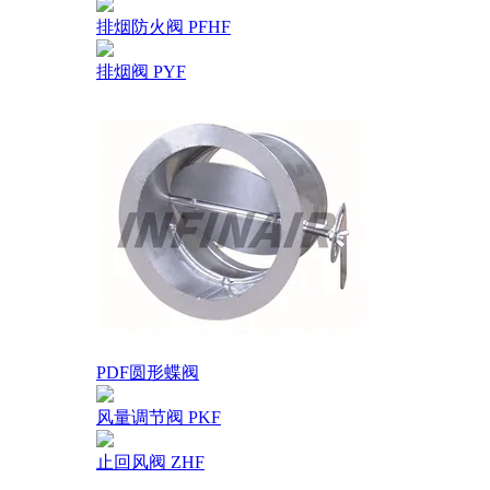
排烟防火阀 PFHF
排烟阀 PYF
PDF圆形蝶阀
风量调节阀 PKF
止回风阀 ZHF