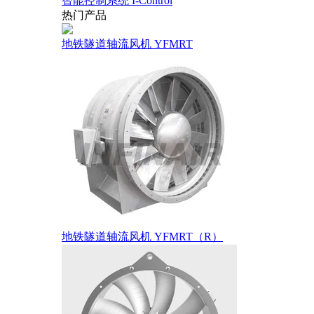
智能控制系统 I-Control
热门产品
地铁隧道轴流风机 YFMRT
地铁隧道轴流风机 YFMRT（R）