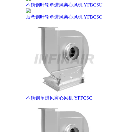
不锈钢叶轮单进风离心风机 YFBCSU
后弯钢叶轮单进风离心风机 YFBCSO
不锈钢单进风离心风机 YFFCSC