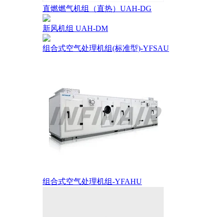
直燃燃气机组（直热）UAH-DG
新风机组 UAH-DM
组合式空气处理机组(标准型)-YFSAU
组合式空气处理机组-YFAHU