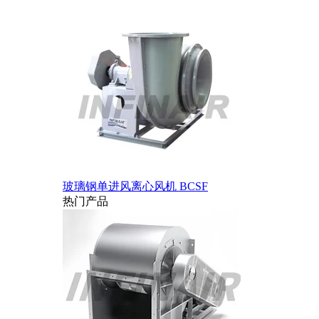
玻璃钢单进风离心风机 BCSF
热门产品