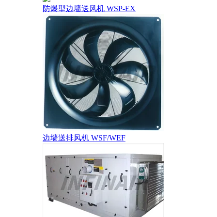
防爆型边墙送风机 WSP-EX
边墙送排风机 WSF/WEF