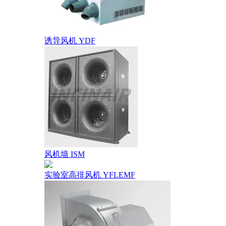
诱导风机 YDF
风机墙 ISM
实验室高排风机 YFLEMF