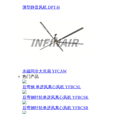
薄型静音风机 DPT-H
永磁同步大吊扇 YFCAW
热门产品
后弯钢 单进风离心风机 YFBCSL
后弯钢叶轮单进风离心风机 YFBCSK
后弯钢叶轮单进风离心风机 YFBCSR