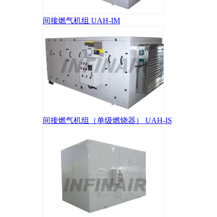
间接燃气机组 UAH-IM
间接燃气机组（单级燃烧器） UAH-IS