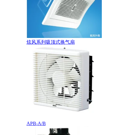
炫风系列吸顶式换气扇
APB-A/B