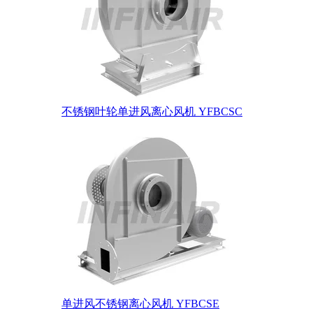
不锈钢叶轮单进风离心风机 YFBCSC
单进风不锈钢离心风机 YFBCSE