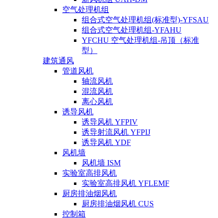
空气处理机组
组合式空气处理机组(标准型)-YFSAU
组合式空气处理机组-YFAHU
YFCHU 空气处理机组-吊顶（标准
型）
建筑通风
管道风机
轴流风机
混流风机
离心风机
诱导风机
诱导风机 YFPIV
诱导射流风机 YFPIJ
诱导风机 YDF
风机墙
风机墙 ISM
实验室高排风机
实验室高排风机 YFLEMF
厨房排油烟风机
厨房排油烟风机 CUS
控制箱