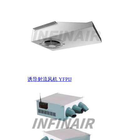
诱导射流风机 YFPIJ