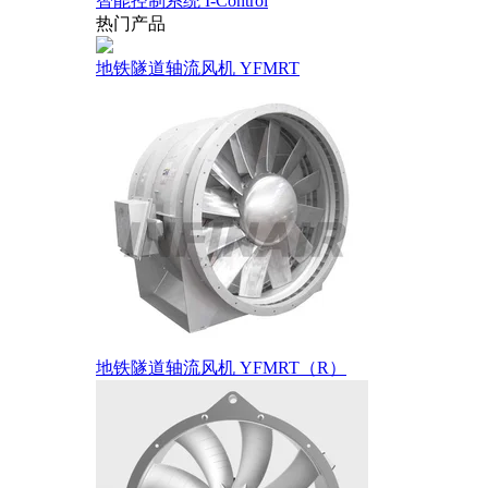
智能控制系统 I-Control
热门产品
地铁隧道轴流风机 YFMRT
地铁隧道轴流风机 YFMRT（R）