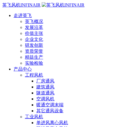
英飞风机INFINAIR
走进英飞
英飞概况
发展沿革
价值主张
企业文化
研发创新
资质荣誉
精益生产
实验检验
产品中心
工程风机
厂房通风
建筑通风
隧道通风
空调风机
暖通空调末端
其它通风设备
工业风机
单进风离心风机