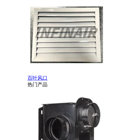
百叶风口
热门产品