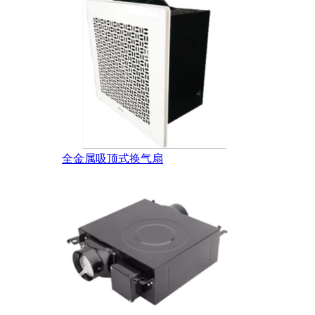
全金属吸顶式换气扇