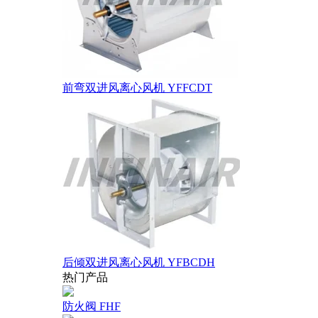
前弯双进风离心风机 YFFCDT
后倾双进风离心风机 YFBCDH
热门产品
防火阀 FHF