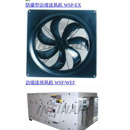
防爆型边墙送风机 WSP-EX
边墙送排风机 WSF/WEF