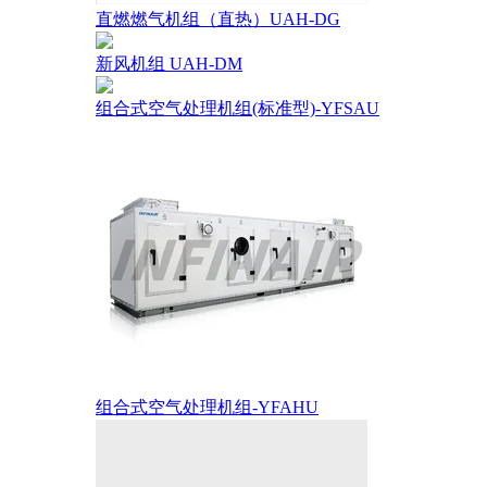
直燃燃气机组（直热）UAH-DG
新风机组 UAH-DM
组合式空气处理机组(标准型)-YFSAU
组合式空气处理机组-YFAHU