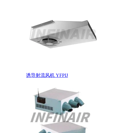
诱导射流风机 YFPIJ