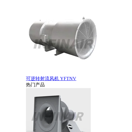
可逆转射流风机 YFTNV
热门产品