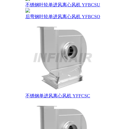
不锈钢叶轮单进风离心风机 YFBCSU
后弯钢叶轮单进风离心风机 YFBCSO
不锈钢单进风离心风机 YFFCSC