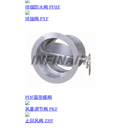
排烟防火阀 PFHF
排烟阀 PYF
PDF圆形蝶阀
风量调节阀 PKF
止回风阀 ZHF