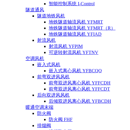
智能控制系统 I-Control
隧道通风
隧道地铁风机
地铁隧道轴流风机 YFMRT
地铁隧道轴流风机 YFMRT（R）
地铁隧道轴流风机 YFIAD
射流风机
射流风机 YFPIM
可逆转射流风机 YFTNV
空调风机
嵌入式风机
嵌入式离心风机 YFBCQQ
前弯双进风风机
前弯双进风离心风机 YFFCDH
前弯双进风离心风机 YFFCDT
后向双进风风机
后倾双进风离心风机 YFBCDH
暖通空调末端
防火阀
防火阀 FHF
排烟阀