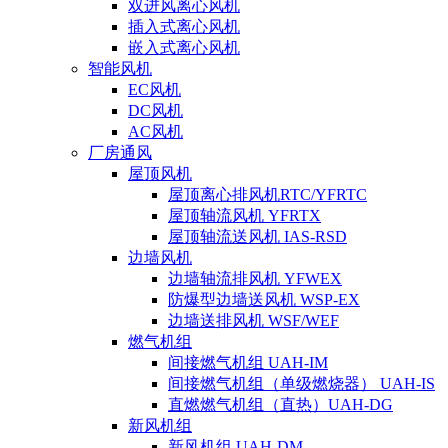
双进风离心风机
插入式离心风机
嵌入式离心风机
智能风机
EC风机
DC风机
AC风机
厂房通风
屋顶风机
屋顶离心排风机RTC/YFRTC
屋顶轴流风机 YFRTX
屋顶轴流送风机 IAS-RSD
边墙风机
边墙轴流排风机 YFWEX
防爆型边墙送风机 WSP-EX
边墙送排风机 WSF/WEF
燃气机组
间接燃气机组 UAH-IM
间接燃气机组（单级燃烧器） UAH-IS
直燃燃气机组（直热）UAH-DG
新风机组
新风机组 UAH-DM