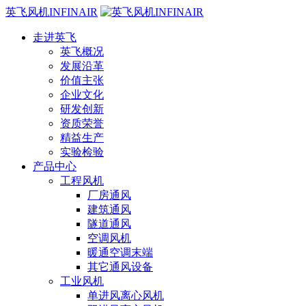
英飞风机INFINAIR
走进英飞
英飞概况
发展沿革
价值主张
企业文化
研发创新
资质荣誉
精益生产
实验检验
产品中心
工程风机
厂房通风
建筑通风
隧道通风
空调风机
暖通空调末端
其它通风设备
工业风机
单进风离心风机