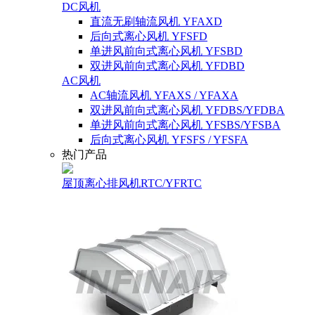
DC风机
直流无刷轴流风机 YFAXD
后向式离心风机 YFSFD
单进风前向式离心风机 YFSBD
双进风前向式离心风机 YFDBD
AC风机
AC轴流风机 YFAXS / YFAXA
双进风前向式离心风机 YFDBS/YFDBA
单进风前向式离心风机 YFSBS/YFSBA
后向式离心风机 YFSFS / YFSFA
热门产品
屋顶离心排风机RTC/YFRTC