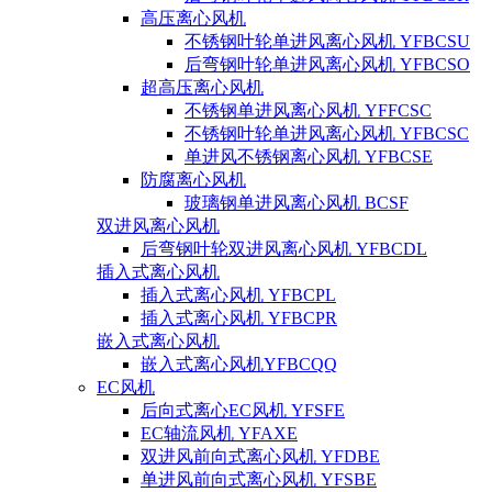
高压离心风机
不锈钢叶轮单进风离心风机 YFBCSU
后弯钢叶轮单进风离心风机 YFBCSO
超高压离心风机
不锈钢单进风离心风机 YFFCSC
不锈钢叶轮单进风离心风机 YFBCSC
单进风不锈钢离心风机 YFBCSE
防腐离心风机
玻璃钢单进风离心风机 BCSF
双进风离心风机
后弯钢叶轮双进风离心风机 YFBCDL
插入式离心风机
插入式离心风机 YFBCPL
插入式离心风机 YFBCPR
嵌入式离心风机
嵌入式离心风机YFBCQQ
EC风机
后向式离心EC风机 YFSFE
EC轴流风机 YFAXE
双进风前向式离心风机 YFDBE
单进风前向式离心风机 YFSBE