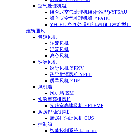
空气处理机组
组合式空气处理机组(标准型)-YFSAU
组合式空气处理机组-YFAHU
YFCHU 空气处理机组-吊顶（标准型）
建筑通风
管道风机
轴流风机
混流风机
离心风机
诱导风机
诱导风机 YFPIV
诱导射流风机 YFPIJ
诱导风机 YDF
风机墙
风机墙 ISM
实验室高排风机
实验室高排风机 YFLEMF
厨房排油烟风机
厨房排油烟风机 CUS
控制箱
智能控制系统 I-Control