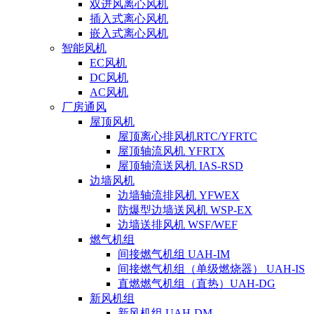
双进风离心风机
插入式离心风机
嵌入式离心风机
智能风机
EC风机
DC风机
AC风机
厂房通风
屋顶风机
屋顶离心排风机RTC/YFRTC
屋顶轴流风机 YFRTX
屋顶轴流送风机 IAS-RSD
边墙风机
边墙轴流排风机 YFWEX
防爆型边墙送风机 WSP-EX
边墙送排风机 WSF/WEF
燃气机组
间接燃气机组 UAH-IM
间接燃气机组（单级燃烧器） UAH-IS
直燃燃气机组（直热）UAH-DG
新风机组
新风机组 UAH-DM