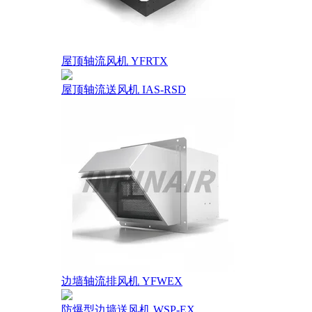
屋顶轴流风机 YFRTX
屋顶轴流送风机 IAS-RSD
边墙轴流排风机 YFWEX
防爆型边墙送风机 WSP-EX