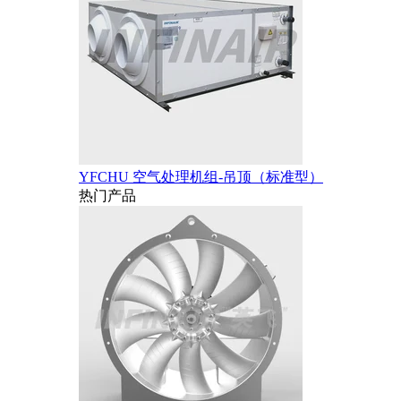
YFCHU 空气处理机组-吊顶（标准型）
热门产品