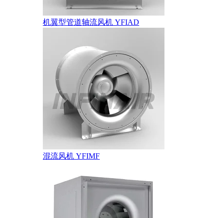
机翼型管道轴流风机 YFIAD
混流风机 YFIMF