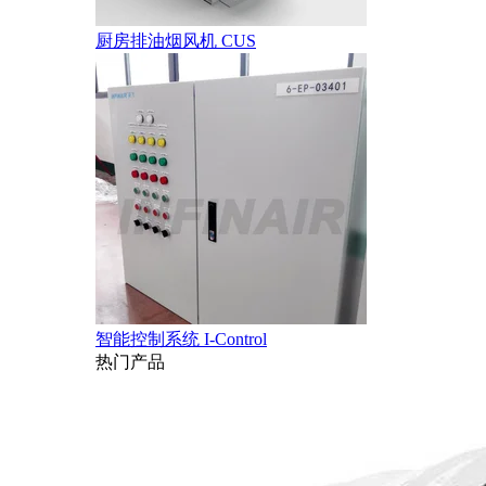
厨房排油烟风机 CUS
智能控制系统 I-Control
热门产品