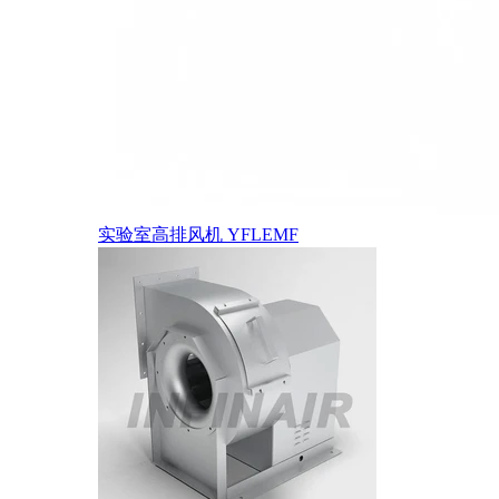
实验室高排风机 YFLEMF