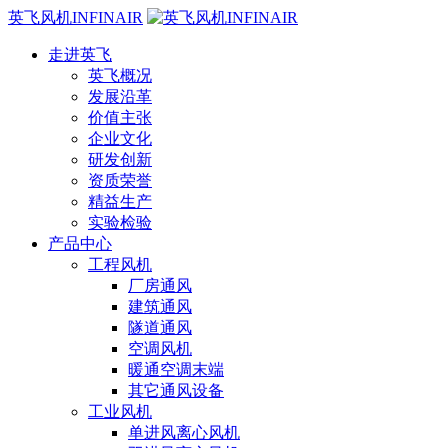
英飞风机INFINAIR
走进英飞
英飞概况
发展沿革
价值主张
企业文化
研发创新
资质荣誉
精益生产
实验检验
产品中心
工程风机
厂房通风
建筑通风
隧道通风
空调风机
暖通空调末端
其它通风设备
工业风机
单进风离心风机