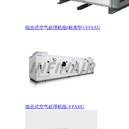
组合式空气处理机组(标准型)-YFSAU
组合式空气处理机组-YFAHU