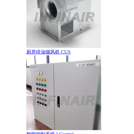
厨房排油烟风机 CUS