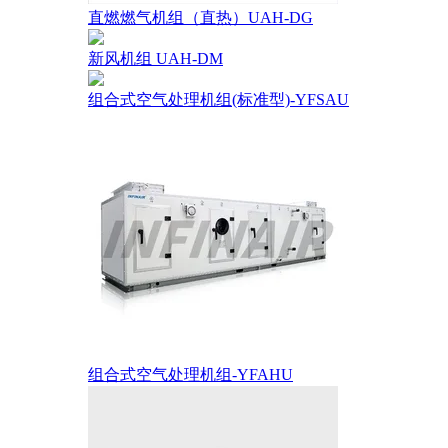
直燃燃气机组（直热）UAH-DG
新风机组 UAH-DM
组合式空气处理机组(标准型)-YFSAU
组合式空气处理机组-YFAHU