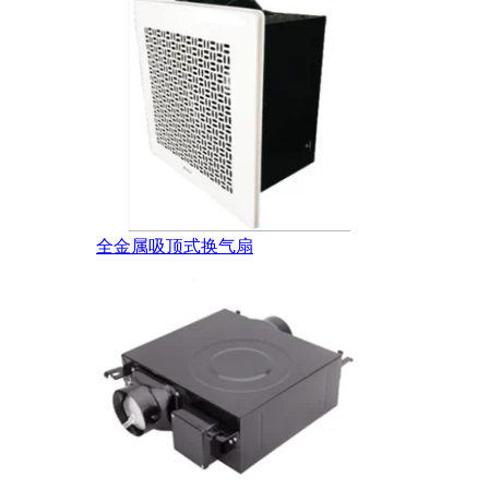
全金属吸顶式换气扇