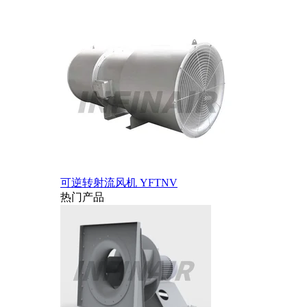
可逆转射流风机 YFTNV
热门产品