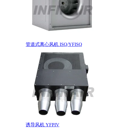
管道式离心风机 ISQ/YFISQ
诱导风机 YFPIV