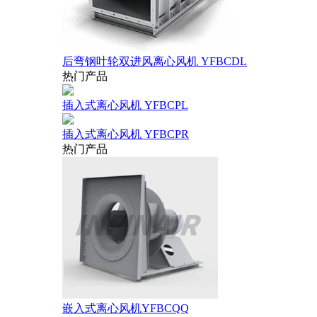
后弯钢叶轮双进风离心风机 YFBCDL
热门产品
插入式离心风机 YFBCPL
插入式离心风机 YFBCPR
热门产品
嵌入式离心风机YFBCQQ