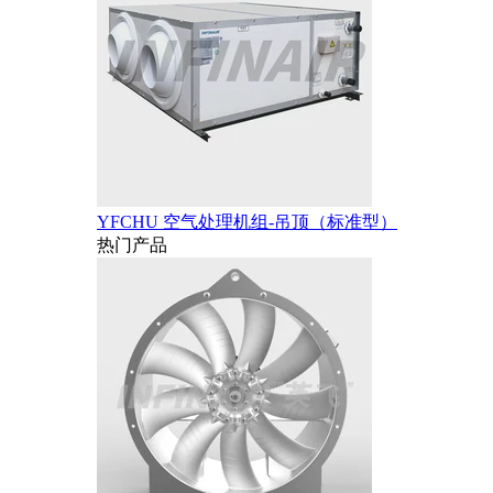
YFCHU 空气处理机组-吊顶（标准型）
热门产品