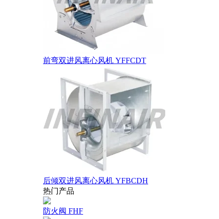
前弯双进风离心风机 YFFCDT
后倾双进风离心风机 YFBCDH
热门产品
防火阀 FHF