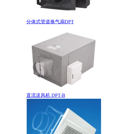
分体式管道换气扇DPT
直流送风机 DPT-B