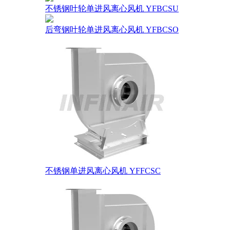
不锈钢叶轮单进风离心风机 YFBCSU
后弯钢叶轮单进风离心风机 YFBCSO
不锈钢单进风离心风机 YFFCSC