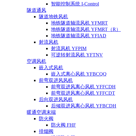
智能控制系统 I-Control
隧道通风
隧道地铁风机
地铁隧道轴流风机 YFMRT
地铁隧道轴流风机 YFMRT（R）
地铁隧道轴流风机 YFIAD
射流风机
射流风机 YFPIM
可逆转射流风机 YFTNV
空调风机
嵌入式风机
嵌入式离心风机 YFBCQQ
前弯双进风风机
前弯双进风离心风机 YFFCDH
前弯双进风离心风机 YFFCDT
后向双进风风机
后倾双进风离心风机 YFBCDH
暖通空调末端
防火阀
防火阀 FHF
排烟阀