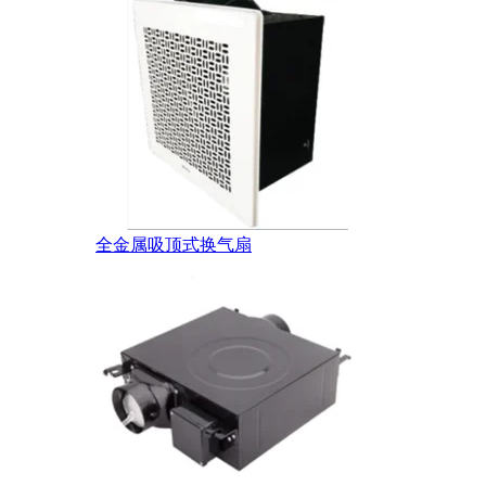
全金属吸顶式换气扇