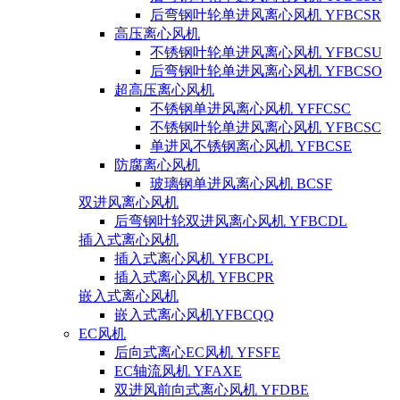
后弯钢叶轮单进风离心风机 YFBCSR
高压离心风机
不锈钢叶轮单进风离心风机 YFBCSU
后弯钢叶轮单进风离心风机 YFBCSO
超高压离心风机
不锈钢单进风离心风机 YFFCSC
不锈钢叶轮单进风离心风机 YFBCSC
单进风不锈钢离心风机 YFBCSE
防腐离心风机
玻璃钢单进风离心风机 BCSF
双进风离心风机
后弯钢叶轮双进风离心风机 YFBCDL
插入式离心风机
插入式离心风机 YFBCPL
插入式离心风机 YFBCPR
嵌入式离心风机
嵌入式离心风机YFBCQQ
EC风机
后向式离心EC风机 YFSFE
EC轴流风机 YFAXE
双进风前向式离心风机 YFDBE