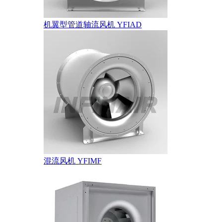
机翼型管道轴流风机 YFIAD
混流风机 YFIMF