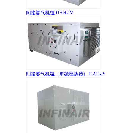
间接燃气机组 UAH-IM
间接燃气机组（单级燃烧器） UAH-IS