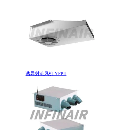
诱导射流风机 YFPIJ