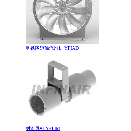
地铁隧道轴流风机 YFIAD
射流风机 YFPIM