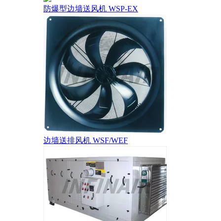
防爆型边墙送风机 WSP-EX
边墙送排风机 WSF/WEF