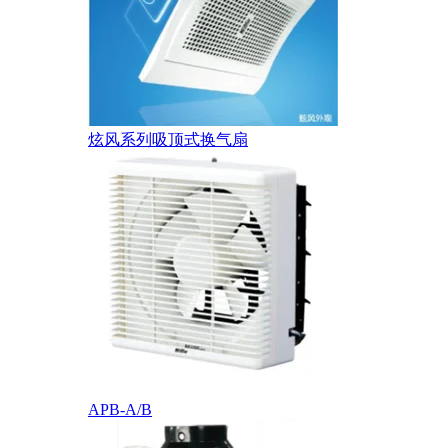
炫风系列吸顶式换气扇
APB-A/B