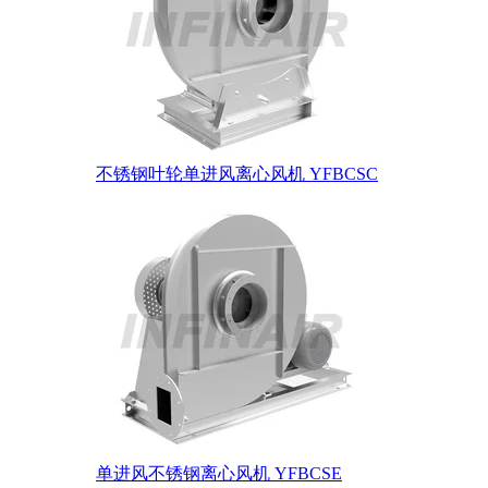
不锈钢叶轮单进风离心风机 YFBCSC
单进风不锈钢离心风机 YFBCSE