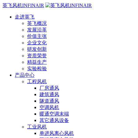
英飞风机INFINAIR
走进英飞
英飞概况
发展沿革
价值主张
企业文化
研发创新
资质荣誉
精益生产
实验检验
产品中心
工程风机
厂房通风
建筑通风
隧道通风
空调风机
暖通空调末端
其它通风设备
工业风机
单进风离心风机