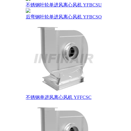
不锈钢叶轮单进风离心风机 YFBCSU
后弯钢叶轮单进风离心风机 YFBCSO
不锈钢单进风离心风机 YFFCSC