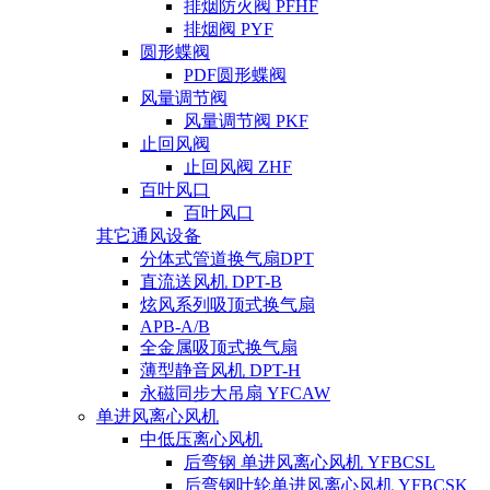
排烟防火阀 PFHF
排烟阀 PYF
圆形蝶阀
PDF圆形蝶阀
风量调节阀
风量调节阀 PKF
止回风阀
止回风阀 ZHF
百叶风口
百叶风口
其它通风设备
分体式管道换气扇DPT
直流送风机 DPT-B
炫风系列吸顶式换气扇
APB-A/B
全金属吸顶式换气扇
薄型静音风机 DPT-H
永磁同步大吊扇 YFCAW
单进风离心风机
中低压离心风机
后弯钢 单进风离心风机 YFBCSL
后弯钢叶轮单进风离心风机 YFBCSK