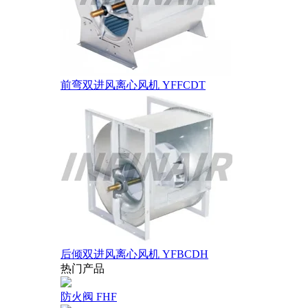
前弯双进风离心风机 YFFCDT
后倾双进风离心风机 YFBCDH
热门产品
防火阀 FHF