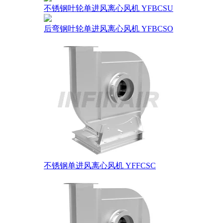
不锈钢叶轮单进风离心风机 YFBCSU
后弯钢叶轮单进风离心风机 YFBCSO
不锈钢单进风离心风机 YFFCSC