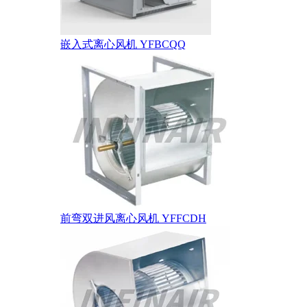
嵌入式离心风机 YFBCQQ
前弯双进风离心风机 YFFCDH