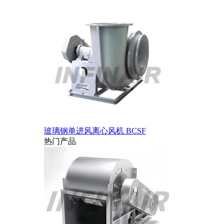
玻璃钢单进风离心风机 BCSF
热门产品