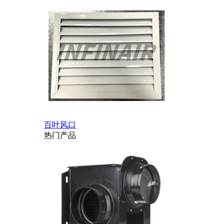
百叶风口
热门产品