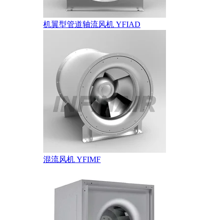
机翼型管道轴流风机 YFIAD
混流风机 YFIMF