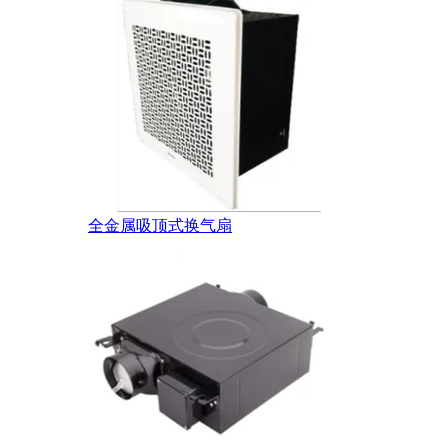
全金属吸顶式换气扇