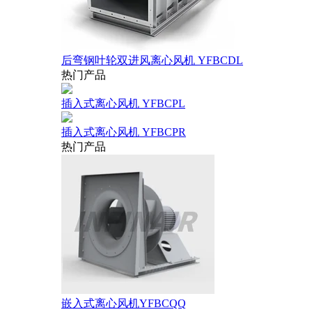
后弯钢叶轮双进风离心风机 YFBCDL
热门产品
插入式离心风机 YFBCPL
插入式离心风机 YFBCPR
热门产品
嵌入式离心风机YFBCQQ