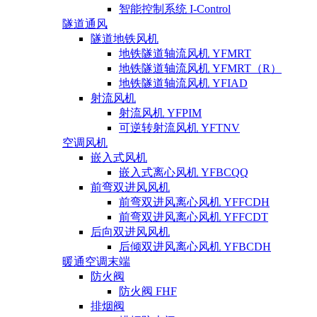
智能控制系统 I-Control
隧道通风
隧道地铁风机
地铁隧道轴流风机 YFMRT
地铁隧道轴流风机 YFMRT（R）
地铁隧道轴流风机 YFIAD
射流风机
射流风机 YFPIM
可逆转射流风机 YFTNV
空调风机
嵌入式风机
嵌入式离心风机 YFBCQQ
前弯双进风风机
前弯双进风离心风机 YFFCDH
前弯双进风离心风机 YFFCDT
后向双进风风机
后倾双进风离心风机 YFBCDH
暖通空调末端
防火阀
防火阀 FHF
排烟阀