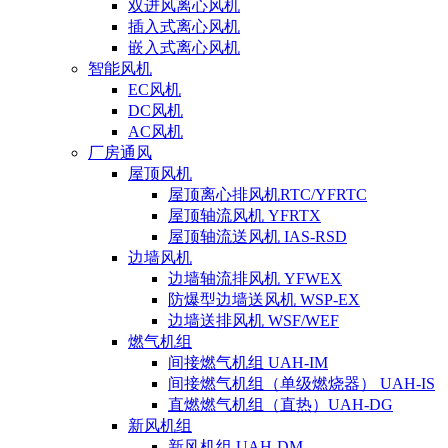
双进风离心风机
插入式离心风机
嵌入式离心风机
智能风机
EC风机
DC风机
AC风机
厂房通风
屋顶风机
屋顶离心排风机RTC/YFRTC
屋顶轴流风机 YFRTX
屋顶轴流送风机 IAS-RSD
边墙风机
边墙轴流排风机 YFWEX
防爆型边墙送风机 WSP-EX
边墙送排风机 WSF/WEF
燃气机组
间接燃气机组 UAH-IM
间接燃气机组（单级燃烧器） UAH-IS
直燃燃气机组（直热）UAH-DG
新风机组
新风机组 UAH-DM