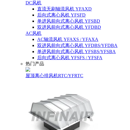
DC风机
直流无刷轴流风机 YFAXD
后向式离心风机 YFSFD
单进风前向式离心风机 YFSBD
双进风前向式离心风机 YFDBD
AC风机
AC轴流风机 YFAXS / YFAXA
双进风前向式离心风机 YFDBS/YFDBA
单进风前向式离心风机 YFSBS/YFSBA
后向式离心风机 YFSFS / YFSFA
热门产品
屋顶离心排风机RTC/YFRTC