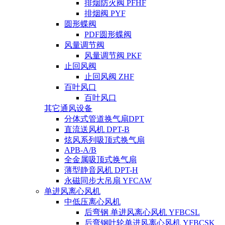
排烟防火阀 PFHF
排烟阀 PYF
圆形蝶阀
PDF圆形蝶阀
风量调节阀
风量调节阀 PKF
止回风阀
止回风阀 ZHF
百叶风口
百叶风口
其它通风设备
分体式管道换气扇DPT
直流送风机 DPT-B
炫风系列吸顶式换气扇
APB-A/B
全金属吸顶式换气扇
薄型静音风机 DPT-H
永磁同步大吊扇 YFCAW
单进风离心风机
中低压离心风机
后弯钢 单进风离心风机 YFBCSL
后弯钢叶轮单进风离心风机 YFBCSK