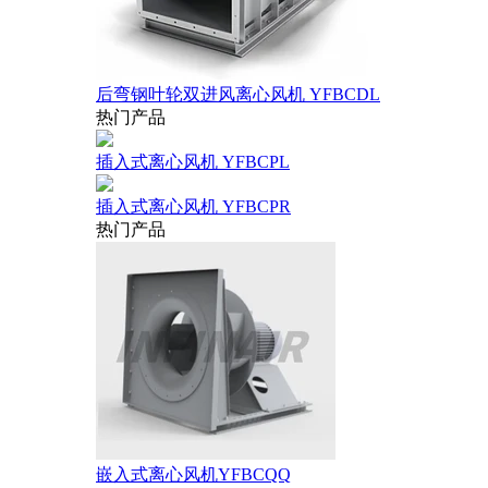
后弯钢叶轮双进风离心风机 YFBCDL
热门产品
插入式离心风机 YFBCPL
插入式离心风机 YFBCPR
热门产品
嵌入式离心风机YFBCQQ