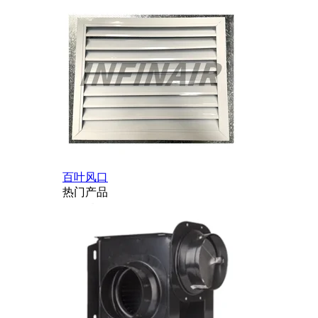
百叶风口
热门产品