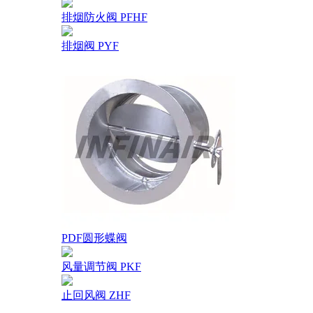
排烟防火阀 PFHF
排烟阀 PYF
PDF圆形蝶阀
风量调节阀 PKF
止回风阀 ZHF