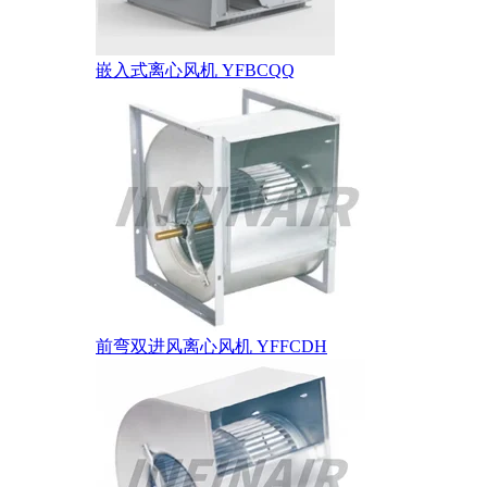
嵌入式离心风机 YFBCQQ
前弯双进风离心风机 YFFCDH