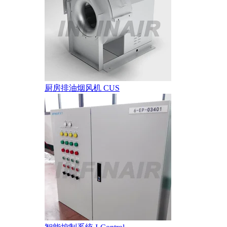
厨房排油烟风机 CUS