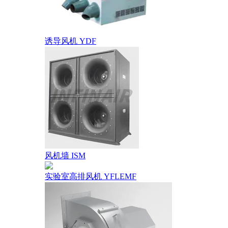
诱导风机 YDF
风机墙 ISM
实验室高排风机 YFLEMF