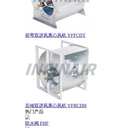
前弯双进风离心风机 YFFCDT
后倾双进风离心风机 YFBCDH
热门产品
防火阀 FHF