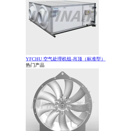
YFCHU 空气处理机组-吊顶（标准型）
热门产品