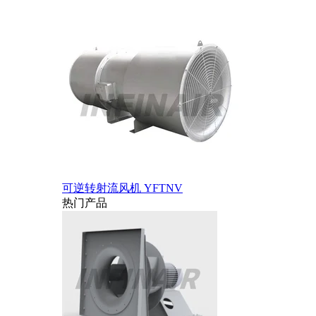
可逆转射流风机 YFTNV
热门产品