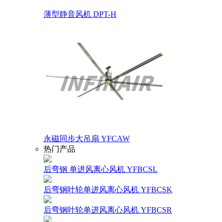
薄型静音风机 DPT-H
永磁同步大吊扇 YFCAW
热门产品
后弯钢 单进风离心风机 YFBCSL
后弯钢叶轮单进风离心风机 YFBCSK
后弯钢叶轮单进风离心风机 YFBCSR