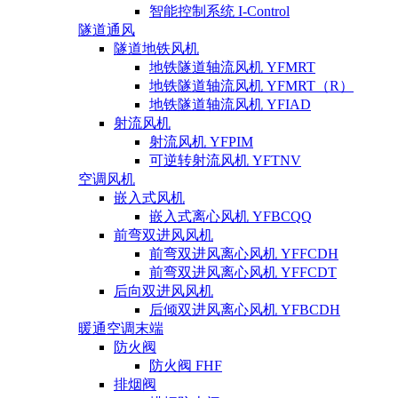
智能控制系统 I-Control
隧道通风
隧道地铁风机
地铁隧道轴流风机 YFMRT
地铁隧道轴流风机 YFMRT（R）
地铁隧道轴流风机 YFIAD
射流风机
射流风机 YFPIM
可逆转射流风机 YFTNV
空调风机
嵌入式风机
嵌入式离心风机 YFBCQQ
前弯双进风风机
前弯双进风离心风机 YFFCDH
前弯双进风离心风机 YFFCDT
后向双进风风机
后倾双进风离心风机 YFBCDH
暖通空调末端
防火阀
防火阀 FHF
排烟阀