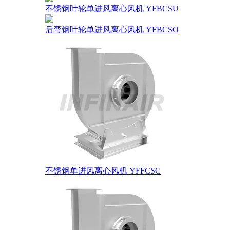
不锈钢叶轮单进风离心风机 YFBCSU
后弯钢叶轮单进风离心风机 YFBCSO
不锈钢单进风离心风机 YFFCSC