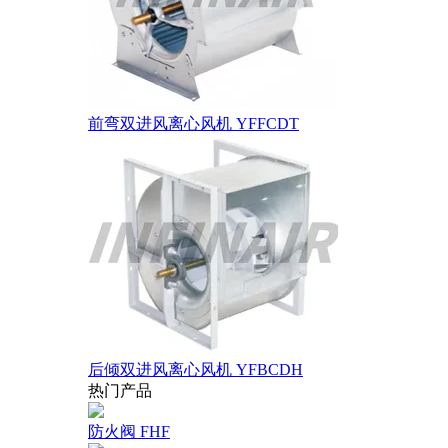
前弯双进风离心风机 YFFCDT
后倾双进风离心风机 YFBCDH
热门产品
防火阀 FHF