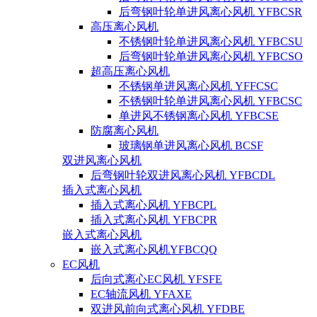
后弯钢叶轮单进风离心风机 YFBCSR
高压离心风机
不锈钢叶轮单进风离心风机 YFBCSU
后弯钢叶轮单进风离心风机 YFBCSO
超高压离心风机
不锈钢单进风离心风机 YFFCSC
不锈钢叶轮单进风离心风机 YFBCSC
单进风不锈钢离心风机 YFBCSE
防腐离心风机
玻璃钢单进风离心风机 BCSF
双进风离心风机
后弯钢叶轮双进风离心风机 YFBCDL
插入式离心风机
插入式离心风机 YFBCPL
插入式离心风机 YFBCPR
嵌入式离心风机
嵌入式离心风机YFBCQQ
EC风机
后向式离心EC风机 YFSFE
EC轴流风机 YFAXE
双进风前向式离心风机 YFDBE