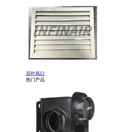
百叶风口
热门产品