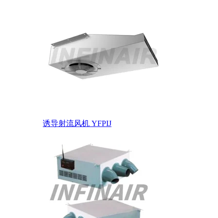
诱导射流风机 YFPIJ