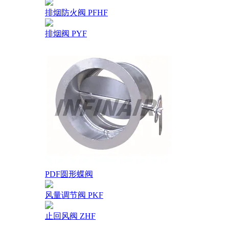
排烟防火阀 PFHF
排烟阀 PYF
PDF圆形蝶阀
风量调节阀 PKF
止回风阀 ZHF