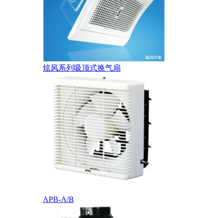
炫风系列吸顶式换气扇
APB-A/B