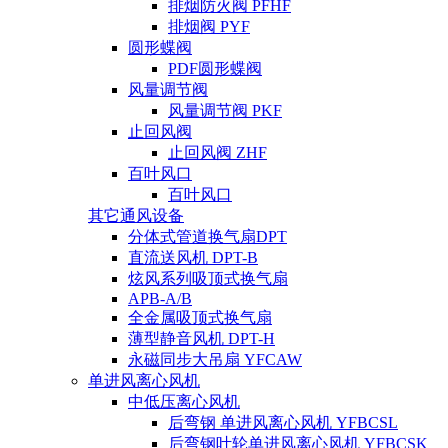
排烟防火阀 PFHF
排烟阀 PYF
圆形蝶阀
PDF圆形蝶阀
风量调节阀
风量调节阀 PKF
止回风阀
止回风阀 ZHF
百叶风口
百叶风口
其它通风设备
分体式管道换气扇DPT
直流送风机 DPT-B
炫风系列吸顶式换气扇
APB-A/B
全金属吸顶式换气扇
薄型静音风机 DPT-H
永磁同步大吊扇 YFCAW
单进风离心风机
中低压离心风机
后弯钢 单进风离心风机 YFBCSL
后弯钢叶轮单进风离心风机 YFBCSK