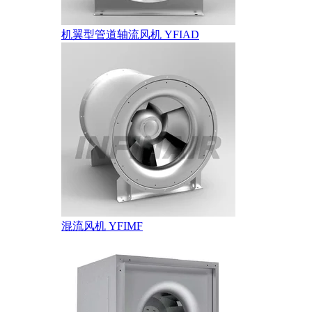
机翼型管道轴流风机 YFIAD
混流风机 YFIMF