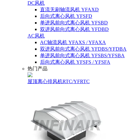
DC风机
直流无刷轴流风机 YFAXD
后向式离心风机 YFSFD
单进风前向式离心风机 YFSBD
双进风前向式离心风机 YFDBD
AC风机
AC轴流风机 YFAXS / YFAXA
双进风前向式离心风机 YFDBS/YFDBA
单进风前向式离心风机 YFSBS/YFSBA
后向式离心风机 YFSFS / YFSFA
热门产品
屋顶离心排风机RTC/YFRTC