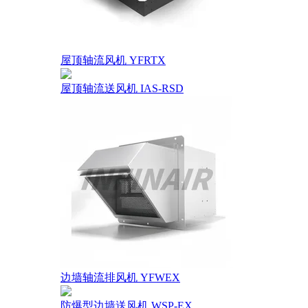
屋顶轴流风机 YFRTX
屋顶轴流送风机 IAS-RSD
边墙轴流排风机 YFWEX
防爆型边墙送风机 WSP-EX