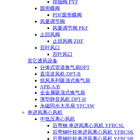
排烟阀 PYF
圆形蝶阀
PDF圆形蝶阀
风量调节阀
风量调节阀 PKF
止回风阀
止回风阀 ZHF
百叶风口
百叶风口
其它通风设备
分体式管道换气扇DPT
直流送风机 DPT-B
炫风系列吸顶式换气扇
APB-A/B
全金属吸顶式换气扇
薄型静音风机 DPT-H
永磁同步大吊扇 YFCAW
单进风离心风机
中低压离心风机
后弯钢 单进风离心风机 YFBCSL
后弯钢叶轮单进风离心风机 YFBCSK
后弯钢叶轮单进风离心风机 YFBCSR