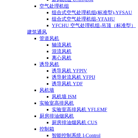
空气处理机组
组合式空气处理机组(标准型)-YFSAU
组合式空气处理机组-YFAHU
YFCHU 空气处理机组-吊顶（标准型）
建筑通风
管道风机
轴流风机
混流风机
离心风机
诱导风机
诱导风机 YFPIV
诱导射流风机 YFPIJ
诱导风机 YDF
风机墙
风机墙 ISM
实验室高排风机
实验室高排风机 YFLEMF
厨房排油烟风机
厨房排油烟风机 CUS
控制箱
智能控制系统 I-Control