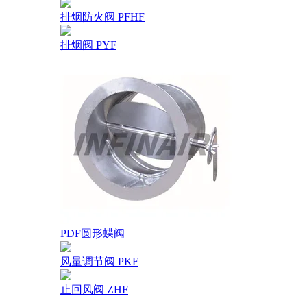
排烟防火阀 PFHF
排烟阀 PYF
PDF圆形蝶阀
风量调节阀 PKF
止回风阀 ZHF