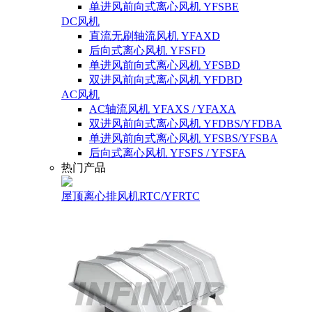
单进风前向式离心风机 YFSBE
DC风机
直流无刷轴流风机 YFAXD
后向式离心风机 YFSFD
单进风前向式离心风机 YFSBD
双进风前向式离心风机 YFDBD
AC风机
AC轴流风机 YFAXS / YFAXA
双进风前向式离心风机 YFDBS/YFDBA
单进风前向式离心风机 YFSBS/YFSBA
后向式离心风机 YFSFS / YFSFA
热门产品
屋顶离心排风机RTC/YFRTC