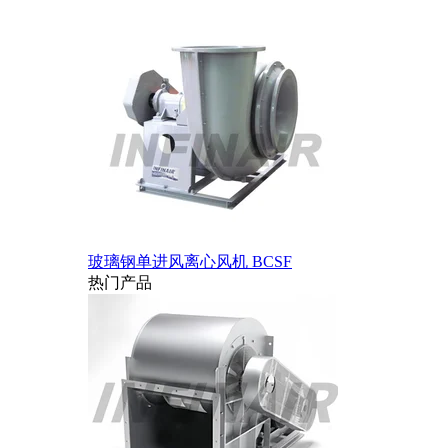
玻璃钢单进风离心风机 BCSF
热门产品