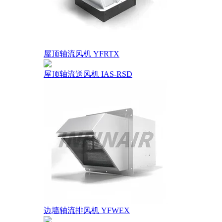
屋顶轴流风机 YFRTX
屋顶轴流送风机 IAS-RSD
边墙轴流排风机 YFWEX