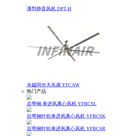
薄型静音风机 DPT-H
永磁同步大吊扇 YFCAW
热门产品
后弯钢 单进风离心风机 YFBCSL
后弯钢叶轮单进风离心风机 YFBCSK
后弯钢叶轮单进风离心风机 YFBCSR