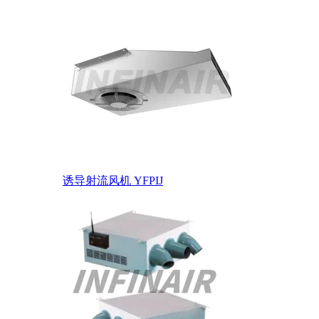
诱导射流风机 YFPIJ