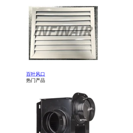
百叶风口
热门产品