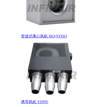
管道式离心风机 ISQ/YFISQ
诱导风机 YFPIV