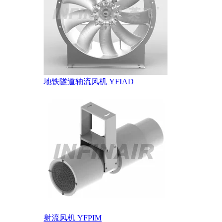
地铁隧道轴流风机 YFIAD
射流风机 YFPIM