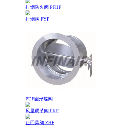
排烟防火阀 PFHF
排烟阀 PYF
PDF圆形蝶阀
风量调节阀 PKF
止回风阀 ZHF