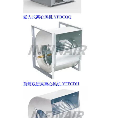
嵌入式离心风机 YFBCQQ
前弯双进风离心风机 YFFCDH