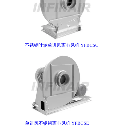
不锈钢叶轮单进风离心风机 YFBCSC
单进风不锈钢离心风机 YFBCSE