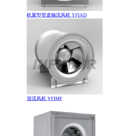
机翼型管道轴流风机 YFIAD
混流风机 YFIMF