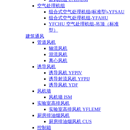
空气处理机组
组合式空气处理机组(标准型)-YFSAU
组合式空气处理机组-YFAHU
YFCHU 空气处理机组-吊顶（标准
型）
建筑通风
管道风机
轴流风机
混流风机
离心风机
诱导风机
诱导风机 YFPIV
诱导射流风机 YFPIJ
诱导风机 YDF
风机墙
风机墙 ISM
实验室高排风机
实验室高排风机 YFLEMF
厨房排油烟风机
厨房排油烟风机 CUS
控制箱