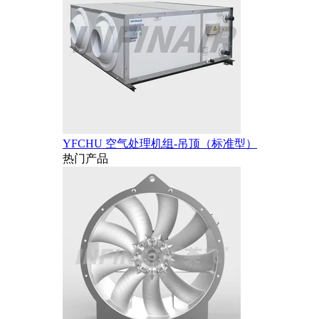
YFCHU 空气处理机组-吊顶（标准型）
热门产品