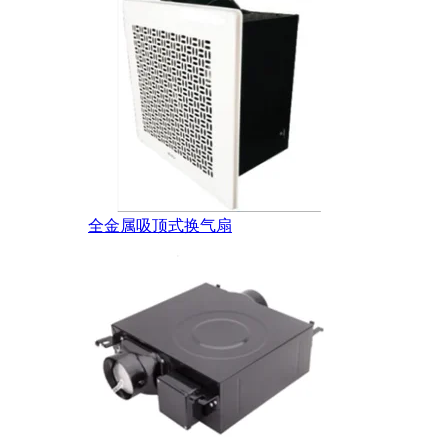
全金属吸顶式换气扇