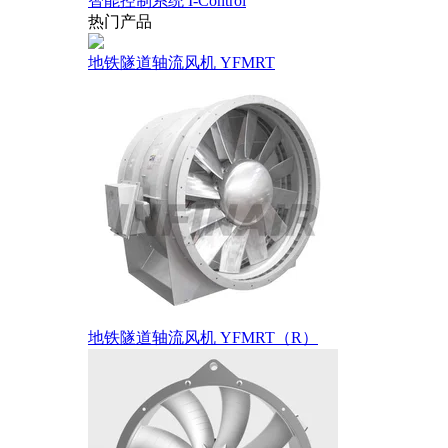
智能控制系统 I-Control
热门产品
地铁隧道轴流风机 YFMRT
地铁隧道轴流风机 YFMRT（R）