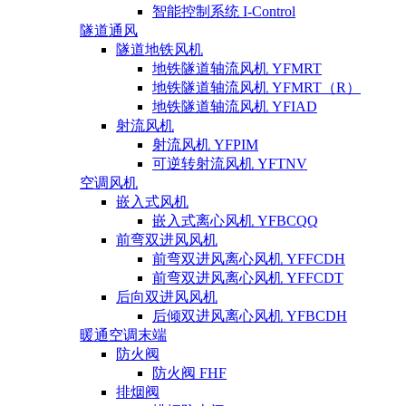
智能控制系统 I-Control
隧道通风
隧道地铁风机
地铁隧道轴流风机 YFMRT
地铁隧道轴流风机 YFMRT（R）
地铁隧道轴流风机 YFIAD
射流风机
射流风机 YFPIM
可逆转射流风机 YFTNV
空调风机
嵌入式风机
嵌入式离心风机 YFBCQQ
前弯双进风风机
前弯双进风离心风机 YFFCDH
前弯双进风离心风机 YFFCDT
后向双进风风机
后倾双进风离心风机 YFBCDH
暖通空调末端
防火阀
防火阀 FHF
排烟阀