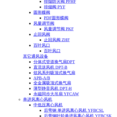
排烟防火阀 PFHF
排烟阀 PYF
圆形蝶阀
PDF圆形蝶阀
风量调节阀
风量调节阀 PKF
止回风阀
止回风阀 ZHF
百叶风口
百叶风口
其它通风设备
分体式管道换气扇DPT
直流送风机 DPT-B
炫风系列吸顶式换气扇
APB-A/B
全金属吸顶式换气扇
薄型静音风机 DPT-H
永磁同步大吊扇 YFCAW
单进风离心风机
中低压离心风机
后弯钢 单进风离心风机 YFBCSL
后弯钢叶轮单进风离心风机 YFBCSK