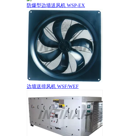
防爆型边墙送风机 WSP-EX
边墙送排风机 WSF/WEF