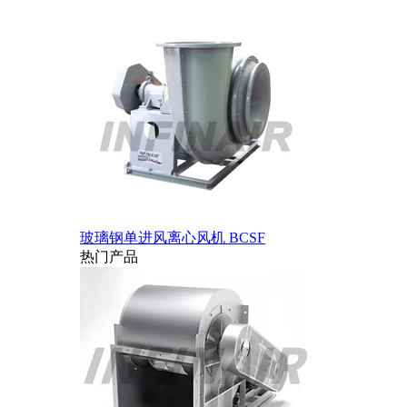
玻璃钢单进风离心风机 BCSF
热门产品