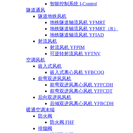
智能控制系统 I-Control
隧道通风
隧道地铁风机
地铁隧道轴流风机 YFMRT
地铁隧道轴流风机 YFMRT（R）
地铁隧道轴流风机 YFIAD
射流风机
射流风机 YFPIM
可逆转射流风机 YFTNV
空调风机
嵌入式风机
嵌入式离心风机 YFBCQQ
前弯双进风风机
前弯双进风离心风机 YFFCDH
前弯双进风离心风机 YFFCDT
后向双进风风机
后倾双进风离心风机 YFBCDH
暖通空调末端
防火阀
防火阀 FHF
排烟阀