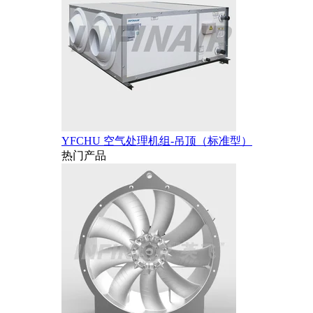
YFCHU 空气处理机组-吊顶（标准型）
热门产品