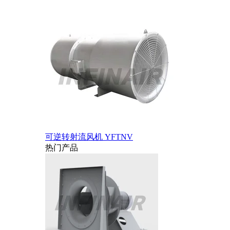
可逆转射流风机 YFTNV
热门产品