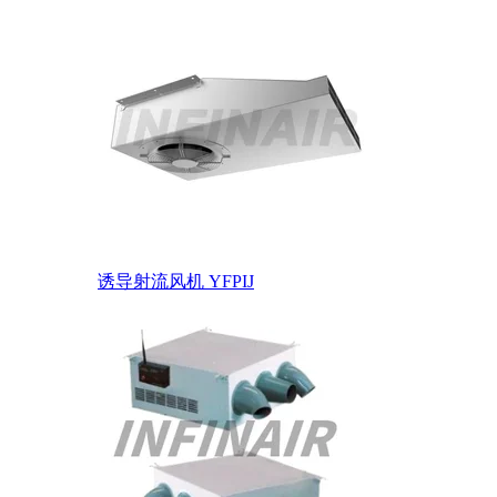
诱导射流风机 YFPIJ