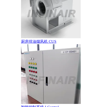
厨房排油烟风机 CUS