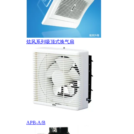
炫风系列吸顶式换气扇
APB-A/B