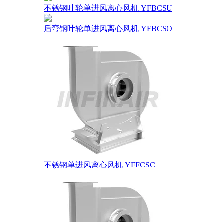
不锈钢叶轮单进风离心风机 YFBCSU
后弯钢叶轮单进风离心风机 YFBCSO
不锈钢单进风离心风机 YFFCSC