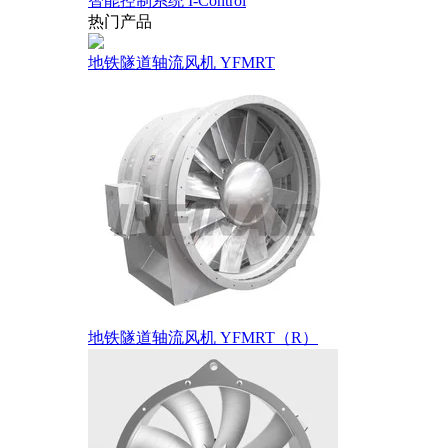
智能控制系统 I-Control
热门产品
地铁隧道轴流风机 YFMRT
地铁隧道轴流风机 YFMRT（R）