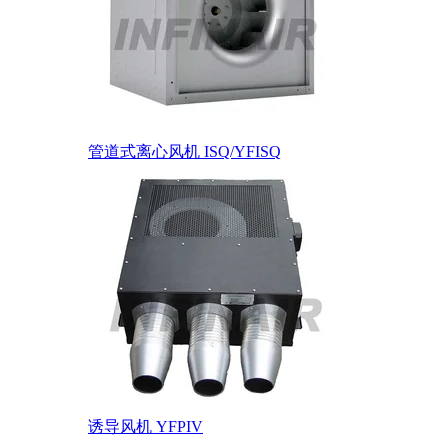
管道式离心风机 ISQ/YFISQ
诱导风机 YFPIV