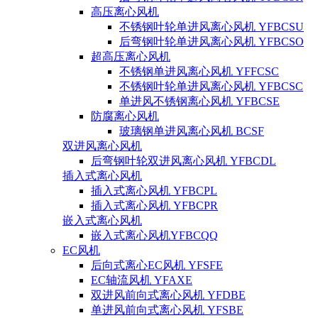
高压离心风机
不锈钢叶轮单进风离心风机 YFBCSU
后弯钢叶轮单进风离心风机 YFBCSO
超高压离心风机
不锈钢单进风离心风机 YFFCSC
不锈钢叶轮单进风离心风机 YFBCSC
单进风不锈钢离心风机 YFBCSE
防腐离心风机
玻璃钢单进风离心风机 BCSF
双进风离心风机
后弯钢叶轮双进风离心风机 YFBCDL
插入式离心风机
插入式离心风机 YFBCPL
插入式离心风机 YFBCPR
嵌入式离心风机
嵌入式离心风机YFBCQQ
EC风机
后向式离心EC风机 YFSFE
EC轴流风机 YFAXE
双进风前向式离心风机 YFDBE
单进风前向式离心风机 YFSBE