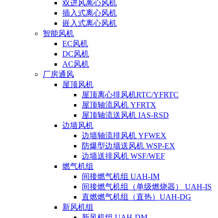
双进风离心风机
插入式离心风机
嵌入式离心风机
智能风机
EC风机
DC风机
AC风机
厂房通风
屋顶风机
屋顶离心排风机RTC/YFRTC
屋顶轴流风机 YFRTX
屋顶轴流送风机 IAS-RSD
边墙风机
边墙轴流排风机 YFWEX
防爆型边墙送风机 WSP-EX
边墙送排风机 WSF/WEF
燃气机组
间接燃气机组 UAH-IM
间接燃气机组（单级燃烧器） UAH-IS
直燃燃气机组（直热）UAH-DG
新风机组
新风机组 UAH-DM