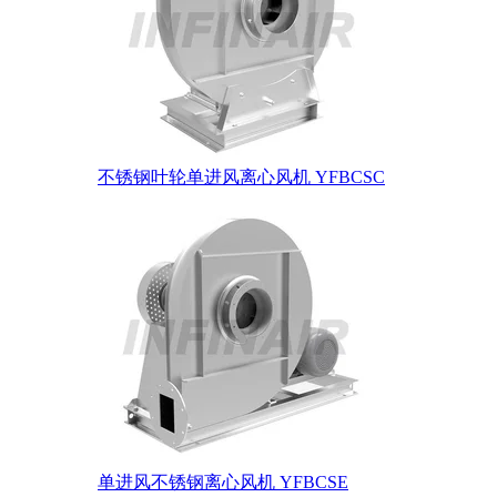
不锈钢叶轮单进风离心风机 YFBCSC
单进风不锈钢离心风机 YFBCSE