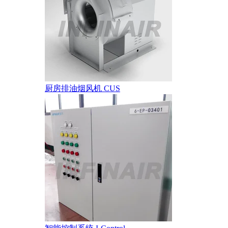
厨房排油烟风机 CUS