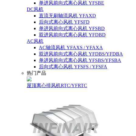
单进风前向式离心风机 YFSBE
DC风机
直流无刷轴流风机 YFAXD
后向式离心风机 YFSFD
单进风前向式离心风机 YFSBD
双进风前向式离心风机 YFDBD
AC风机
AC轴流风机 YFAXS / YFAXA
双进风前向式离心风机 YFDBS/YFDBA
单进风前向式离心风机 YFSBS/YFSBA
后向式离心风机 YFSFS / YFSFA
热门产品
屋顶离心排风机RTC/YFRTC