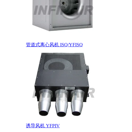
管道式离心风机 ISQ/YFISQ
诱导风机 YFPIV