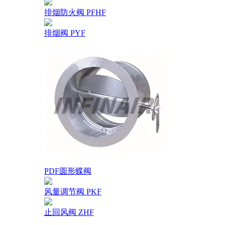
排烟防火阀 PFHF
排烟阀 PYF
PDF圆形蝶阀
风量调节阀 PKF
止回风阀 ZHF