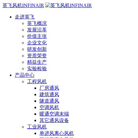
英飞风机INFINAIR
走进英飞
英飞概况
发展沿革
价值主张
企业文化
研发创新
资质荣誉
精益生产
实验检验
产品中心
工程风机
厂房通风
建筑通风
隧道通风
空调风机
暖通空调末端
其它通风设备
工业风机
单进风离心风机