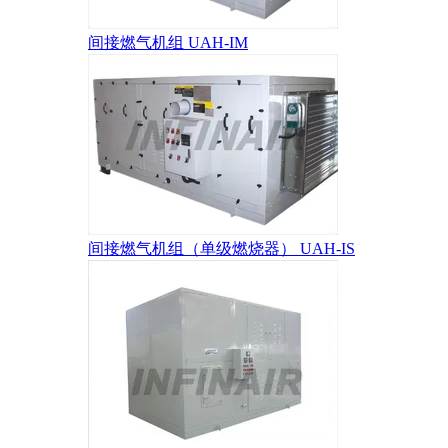
间接燃气机组 UAH-IM
间接燃气机组（单级燃烧器） UAH-IS