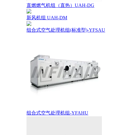
直燃燃气机组（直热）UAH-DG
新风机组 UAH-DM
组合式空气处理机组(标准型)-YFSAU
组合式空气处理机组-YFAHU