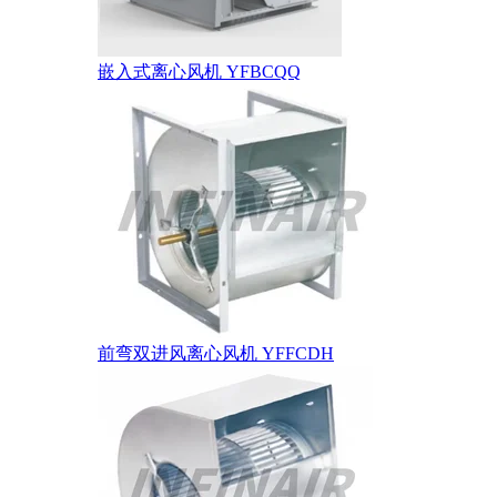
嵌入式离心风机 YFBCQQ
前弯双进风离心风机 YFFCDH