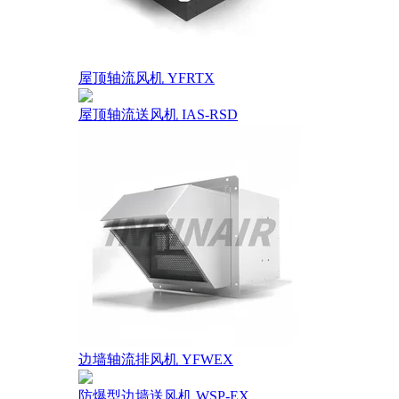
屋顶轴流风机 YFRTX
屋顶轴流送风机 IAS-RSD
边墙轴流排风机 YFWEX
防爆型边墙送风机 WSP-EX