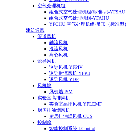
空气处理机组
组合式空气处理机组(标准型)-YFSAU
组合式空气处理机组-YFAHU
YFCHU 空气处理机组-吊顶（标准型）
建筑通风
管道风机
轴流风机
混流风机
离心风机
诱导风机
诱导风机 YFPIV
诱导射流风机 YFPIJ
诱导风机 YDF
风机墙
风机墙 ISM
实验室高排风机
实验室高排风机 YFLEMF
厨房排油烟风机
厨房排油烟风机 CUS
控制箱
智能控制系统 I-Control