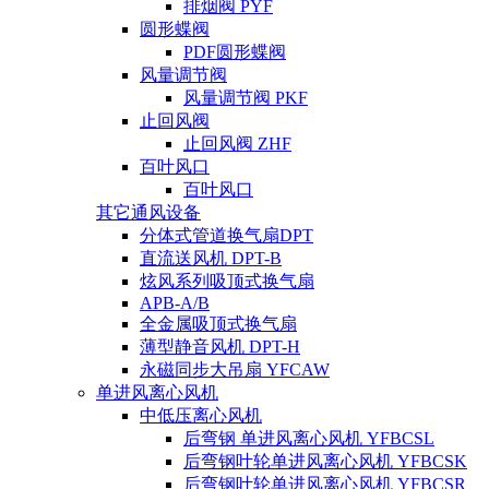
排烟阀 PYF
圆形蝶阀
PDF圆形蝶阀
风量调节阀
风量调节阀 PKF
止回风阀
止回风阀 ZHF
百叶风口
百叶风口
其它通风设备
分体式管道换气扇DPT
直流送风机 DPT-B
炫风系列吸顶式换气扇
APB-A/B
全金属吸顶式换气扇
薄型静音风机 DPT-H
永磁同步大吊扇 YFCAW
单进风离心风机
中低压离心风机
后弯钢 单进风离心风机 YFBCSL
后弯钢叶轮单进风离心风机 YFBCSK
后弯钢叶轮单进风离心风机 YFBCSR