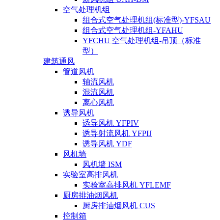
空气处理机组
组合式空气处理机组(标准型)-YFSAU
组合式空气处理机组-YFAHU
YFCHU 空气处理机组-吊顶（标准
型）
建筑通风
管道风机
轴流风机
混流风机
离心风机
诱导风机
诱导风机 YFPIV
诱导射流风机 YFPIJ
诱导风机 YDF
风机墙
风机墙 ISM
实验室高排风机
实验室高排风机 YFLEMF
厨房排油烟风机
厨房排油烟风机 CUS
控制箱