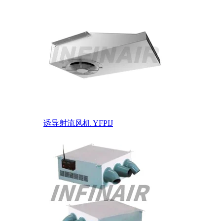
诱导射流风机 YFPIJ