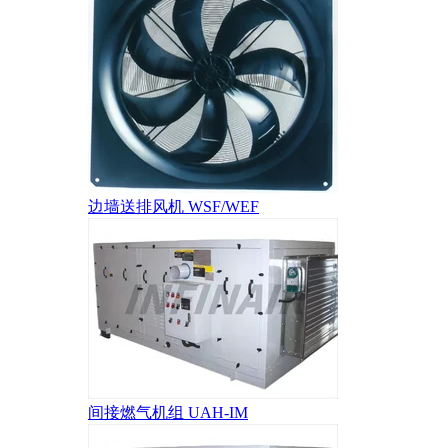
边墙送排风机 WSF/WEF
间接燃气机组 UAH-IM