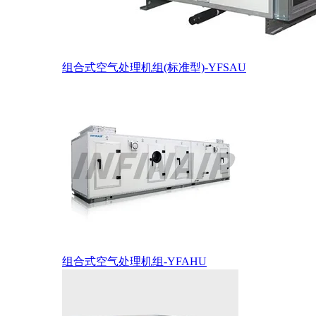
组合式空气处理机组(标准型)-YFSAU
组合式空气处理机组-YFAHU