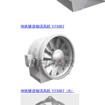
地铁隧道轴流风机 YFMRT
地铁隧道轴流风机 YFMRT（R）