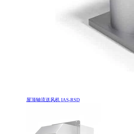
屋顶轴流送风机 IAS-RSD