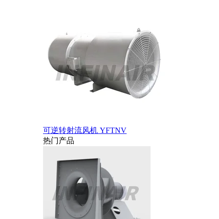
可逆转射流风机 YFTNV
热门产品