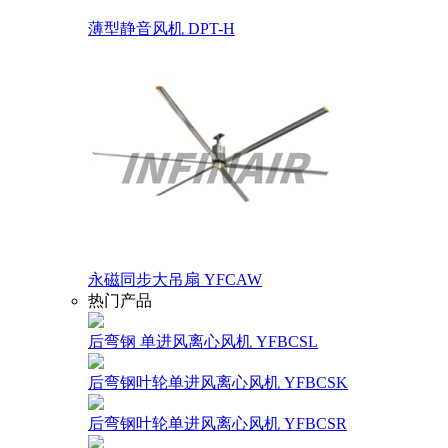
薄型静音风机 DPT-H
永磁同步大吊扇 YFCAW
热门产品
后弯钢 单进风离心风机 YFBCSL
后弯钢叶轮单进风离心风机 YFBCSK
后弯钢叶轮单进风离心风机 YFBCSR