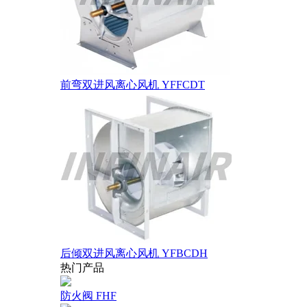
前弯双进风离心风机 YFFCDT
后倾双进风离心风机 YFBCDH
热门产品
防火阀 FHF