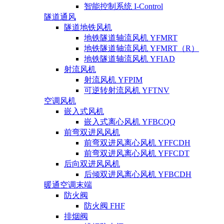
智能控制系统 I-Control
隧道通风
隧道地铁风机
地铁隧道轴流风机 YFMRT
地铁隧道轴流风机 YFMRT（R）
地铁隧道轴流风机 YFIAD
射流风机
射流风机 YFPIM
可逆转射流风机 YFTNV
空调风机
嵌入式风机
嵌入式离心风机 YFBCQQ
前弯双进风风机
前弯双进风离心风机 YFFCDH
前弯双进风离心风机 YFFCDT
后向双进风风机
后倾双进风离心风机 YFBCDH
暖通空调末端
防火阀
防火阀 FHF
排烟阀