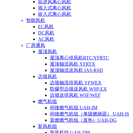
双进风离心风机
插入式离心风机
嵌入式离心风机
智能风机
EC风机
DC风机
AC风机
厂房通风
屋顶风机
屋顶离心排风机RTC/YFRTC
屋顶轴流风机 YFRTX
屋顶轴流送风机 IAS-RSD
边墙风机
边墙轴流排风机 YFWEX
防爆型边墙送风机 WSP-EX
边墙送排风机 WSF/WEF
燃气机组
间接燃气机组 UAH-IM
间接燃气机组（单级燃烧器） UAH-IS
直燃燃气机组（直热）UAH-DG
新风机组
新风机组 UAH-DM