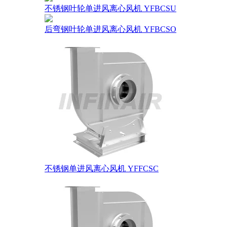
不锈钢叶轮单进风离心风机 YFBCSU
后弯钢叶轮单进风离心风机 YFBCSO
不锈钢单进风离心风机 YFFCSC