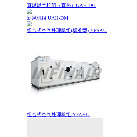
直燃燃气机组（直热）UAH-DG
新风机组 UAH-DM
组合式空气处理机组(标准型)-YFSAU
组合式空气处理机组-YFAHU