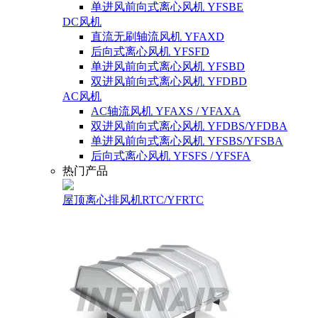
单进风前向式离心风机 YFSBE
DC风机
直流无刷轴流风机 YFAXD
后向式离心风机 YFSFD
单进风前向式离心风机 YFSBD
双进风前向式离心风机 YFDBD
AC风机
AC轴流风机 YFAXS / YFAXA
双进风前向式离心风机 YFDBS/YFDBA
单进风前向式离心风机 YFSBS/YFSBA
后向式离心风机 YFSFS / YFSFA
热门产品
屋顶离心排风机RTC/YFRTC