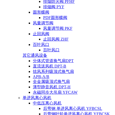
排烟防火阀 PFHF
排烟阀 PYF
圆形蝶阀
PDF圆形蝶阀
风量调节阀
风量调节阀 PKF
止回风阀
止回风阀 ZHF
百叶风口
百叶风口
其它通风设备
分体式管道换气扇DPT
直流送风机 DPT-B
炫风系列吸顶式换气扇
APB-A/B
全金属吸顶式换气扇
薄型静音风机 DPT-H
永磁同步大吊扇 YFCAW
单进风离心风机
中低压离心风机
后弯钢 单进风离心风机 YFBCSL
后弯钢叶轮单进风离心风机 YFBCSK