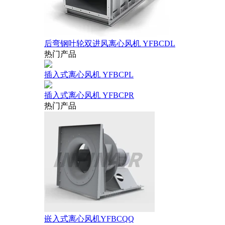
后弯钢叶轮双进风离心风机 YFBCDL
热门产品
插入式离心风机 YFBCPL
插入式离心风机 YFBCPR
热门产品
嵌入式离心风机YFBCQQ