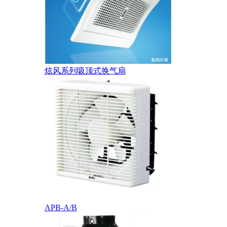
炫风系列吸顶式换气扇
APB-A/B