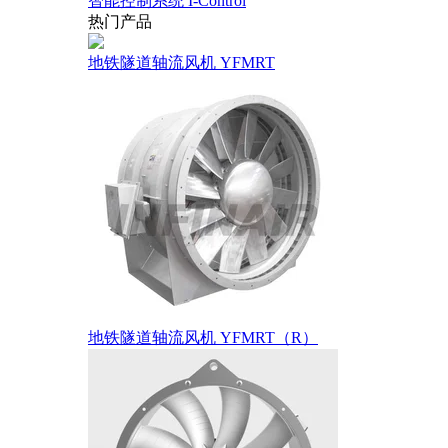
智能控制系统 I-Control
热门产品
地铁隧道轴流风机 YFMRT
地铁隧道轴流风机 YFMRT（R）