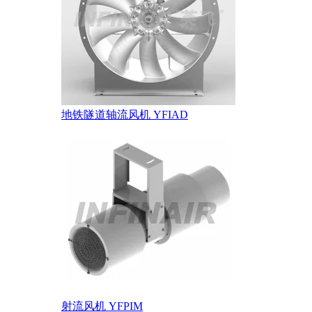
地铁隧道轴流风机 YFIAD
射流风机 YFPIM