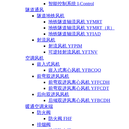
智能控制系统 I-Control
隧道通风
隧道地铁风机
地铁隧道轴流风机 YFMRT
地铁隧道轴流风机 YFMRT（R）
地铁隧道轴流风机 YFIAD
射流风机
射流风机 YFPIM
可逆转射流风机 YFTNV
空调风机
嵌入式风机
嵌入式离心风机 YFBCQQ
前弯双进风风机
前弯双进风离心风机 YFFCDH
前弯双进风离心风机 YFFCDT
后向双进风风机
后倾双进风离心风机 YFBCDH
暖通空调末端
防火阀
防火阀 FHF
排烟阀