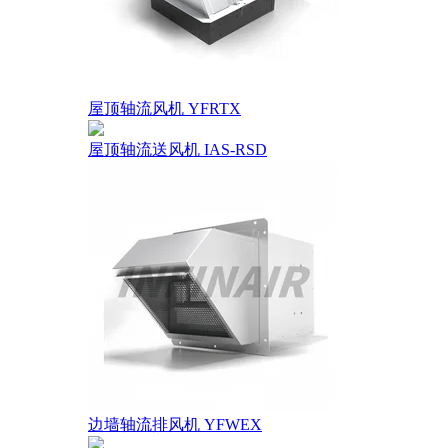
屋顶轴流风机 YFRTX
屋顶轴流送风机 IAS-RSD
边墙轴流排风机 YFWEX