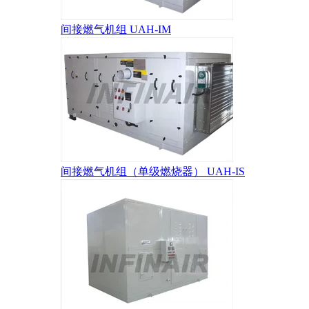
间接燃气机组 UAH-IM
间接燃气机组（单级燃烧器） UAH-IS