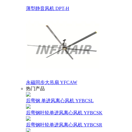
薄型静音风机 DPT-H
永磁同步大吊扇 YFCAW
热门产品
后弯钢 单进风离心风机 YFBCSL
后弯钢叶轮单进风离心风机 YFBCSK
后弯钢叶轮单进风离心风机 YFBCSR