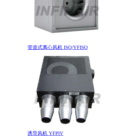
管道式离心风机 ISQ/YFISQ
诱导风机 YFPIV