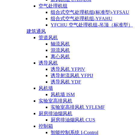
空气处理机组
组合式空气处理机组(标准型)-YFSAU
组合式空气处理机组-YFAHU
YFCHU 空气处理机组-吊顶（标准型）
建筑通风
管道风机
轴流风机
混流风机
离心风机
诱导风机
诱导风机 YFPIV
诱导射流风机 YFPIJ
诱导风机 YDF
风机墙
风机墙 ISM
实验室高排风机
实验室高排风机 YFLEMF
厨房排油烟风机
厨房排油烟风机 CUS
控制箱
智能控制系统 I-Control