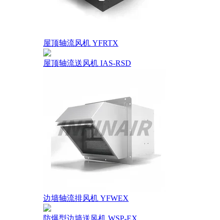
屋顶轴流风机 YFRTX
屋顶轴流送风机 IAS-RSD
边墙轴流排风机 YFWEX
防爆型边墙送风机 WSP-EX