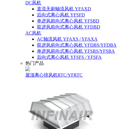
DC风机
直流无刷轴流风机 YFAXD
后向式离心风机 YFSFD
单进风前向式离心风机 YFSBD
双进风前向式离心风机 YFDBD
AC风机
AC轴流风机 YFAXS / YFAXA
双进风前向式离心风机 YFDBS/YFDBA
单进风前向式离心风机 YFSBS/YFSBA
后向式离心风机 YFSFS / YFSFA
热门产品
屋顶离心排风机RTC/YFRTC