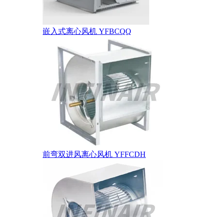
嵌入式离心风机 YFBCQQ
前弯双进风离心风机 YFFCDH