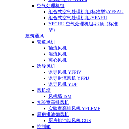
空气处理机组
组合式空气处理机组(标准型)-YFSAU
组合式空气处理机组-YFAHU
YFCHU 空气处理机组-吊顶（标准
型）
建筑通风
管道风机
轴流风机
混流风机
离心风机
诱导风机
诱导风机 YFPIV
诱导射流风机 YFPIJ
诱导风机 YDF
风机墙
风机墙 ISM
实验室高排风机
实验室高排风机 YFLEMF
厨房排油烟风机
厨房排油烟风机 CUS
控制箱