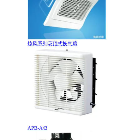
炫风系列吸顶式换气扇
APB-A/B