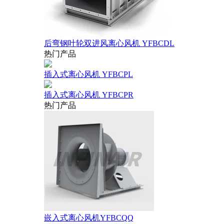
后弯钢叶轮双进风离心风机 YFBCDL
热门产品
插入式离心风机 YFBCPL
插入式离心风机 YFBCPR
热门产品
嵌入式离心风机YFBCQQ