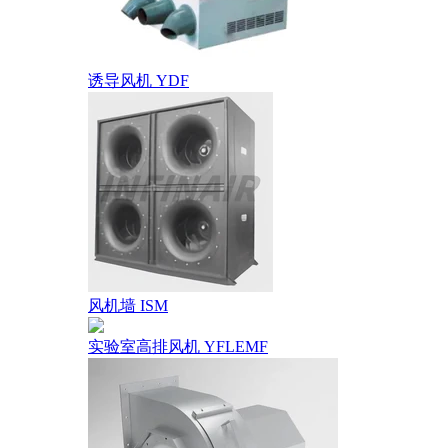
诱导风机 YDF
风机墙 ISM
实验室高排风机 YFLEMF