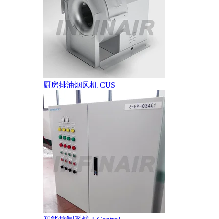
厨房排油烟风机 CUS