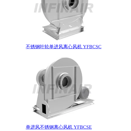
不锈钢叶轮单进风离心风机 YFBCSC
单进风不锈钢离心风机 YFBCSE