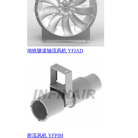
地铁隧道轴流风机 YFIAD
射流风机 YFPIM