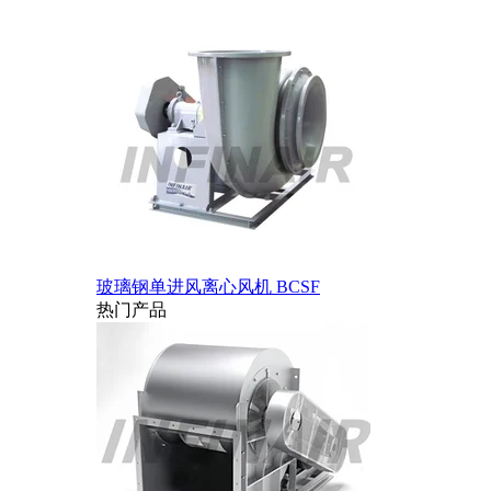
玻璃钢单进风离心风机 BCSF
热门产品