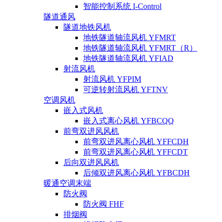
智能控制系统 I-Control
隧道通风
隧道地铁风机
地铁隧道轴流风机 YFMRT
地铁隧道轴流风机 YFMRT（R）
地铁隧道轴流风机 YFIAD
射流风机
射流风机 YFPIM
可逆转射流风机 YFTNV
空调风机
嵌入式风机
嵌入式离心风机 YFBCQQ
前弯双进风风机
前弯双进风离心风机 YFFCDH
前弯双进风离心风机 YFFCDT
后向双进风风机
后倾双进风离心风机 YFBCDH
暖通空调末端
防火阀
防火阀 FHF
排烟阀