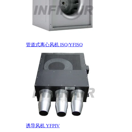
管道式离心风机 ISQ/YFISQ
诱导风机 YFPIV