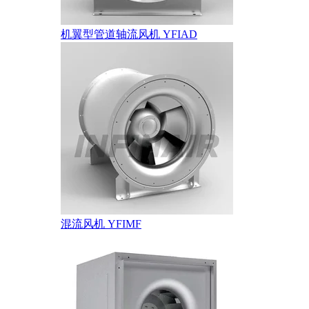
机翼型管道轴流风机 YFIAD
混流风机 YFIMF