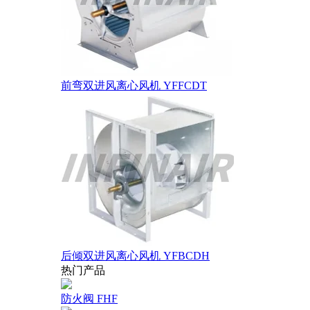
前弯双进风离心风机 YFFCDT
后倾双进风离心风机 YFBCDH
热门产品
防火阀 FHF