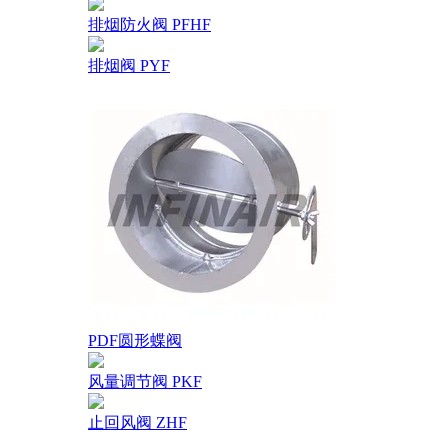
排烟防火阀 PFHF
排烟阀 PYF
PDF圆形蝶阀
风量调节阀 PKF
止回风阀 ZHF