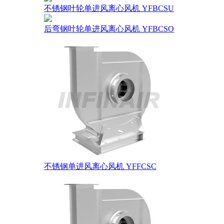
不锈钢叶轮单进风离心风机 YFBCSU
后弯钢叶轮单进风离心风机 YFBCSO
不锈钢单进风离心风机 YFFCSC