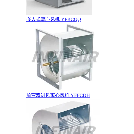
嵌入式离心风机 YFBCQQ
前弯双进风离心风机 YFFCDH