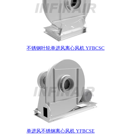
不锈钢叶轮单进风离心风机 YFBCSC
单进风不锈钢离心风机 YFBCSE