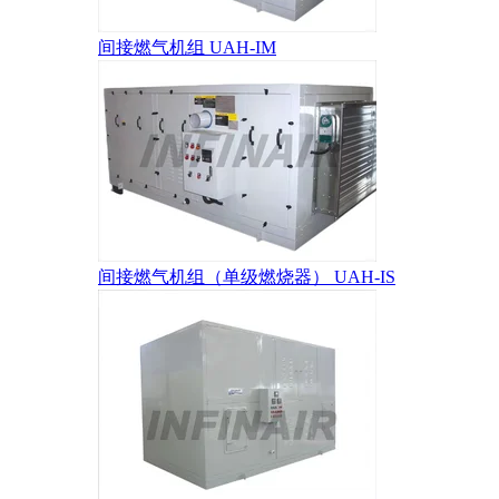
间接燃气机组 UAH-IM
间接燃气机组（单级燃烧器） UAH-IS