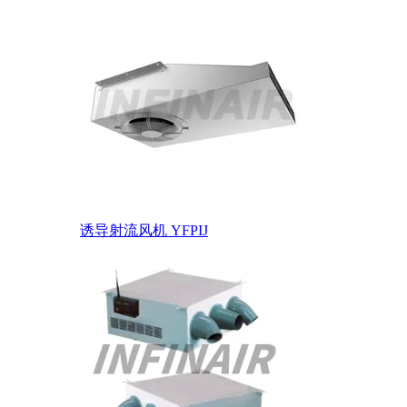
诱导射流风机 YFPIJ