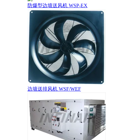
防爆型边墙送风机 WSP-EX
边墙送排风机 WSF/WEF