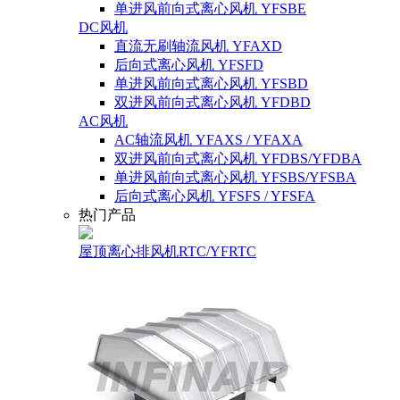
单进风前向式离心风机 YFSBE
DC风机
直流无刷轴流风机 YFAXD
后向式离心风机 YFSFD
单进风前向式离心风机 YFSBD
双进风前向式离心风机 YFDBD
AC风机
AC轴流风机 YFAXS / YFAXA
双进风前向式离心风机 YFDBS/YFDBA
单进风前向式离心风机 YFSBS/YFSBA
后向式离心风机 YFSFS / YFSFA
热门产品
屋顶离心排风机RTC/YFRTC