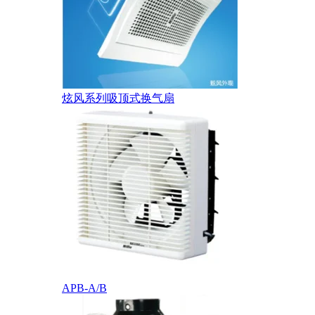
炫风系列吸顶式换气扇
APB-A/B