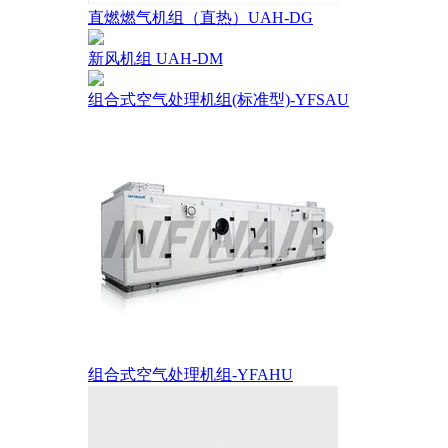
直燃燃气机组（直热）UAH-DG
新风机组 UAH-DM
组合式空气处理机组(标准型)-YFSAU
组合式空气处理机组-YFAHU