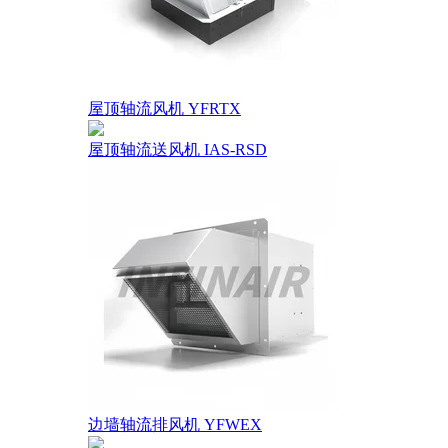
屋顶轴流风机 YFRTX
屋顶轴流送风机 IAS-RSD
边墙轴流排风机 YFWEX