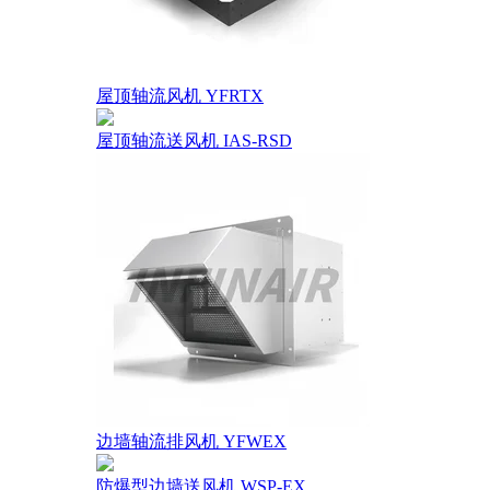
屋顶轴流风机 YFRTX
屋顶轴流送风机 IAS-RSD
边墙轴流排风机 YFWEX
防爆型边墙送风机 WSP-EX