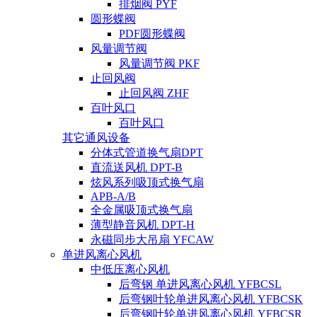
排烟阀 PYF
圆形蝶阀
PDF圆形蝶阀
风量调节阀
风量调节阀 PKF
止回风阀
止回风阀 ZHF
百叶风口
百叶风口
其它通风设备
分体式管道换气扇DPT
直流送风机 DPT-B
炫风系列吸顶式换气扇
APB-A/B
全金属吸顶式换气扇
薄型静音风机 DPT-H
永磁同步大吊扇 YFCAW
单进风离心风机
中低压离心风机
后弯钢 单进风离心风机 YFBCSL
后弯钢叶轮单进风离心风机 YFBCSK
后弯钢叶轮单进风离心风机 YFBCSR