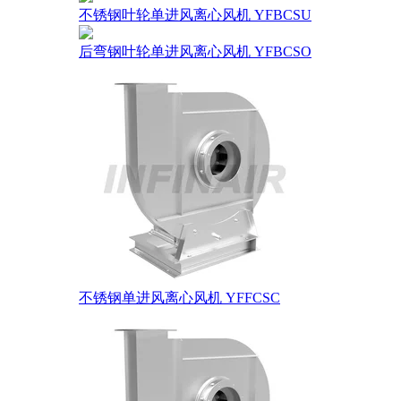
不锈钢叶轮单进风离心风机 YFBCSU
后弯钢叶轮单进风离心风机 YFBCSO
不锈钢单进风离心风机 YFFCSC