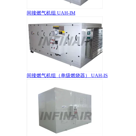
间接燃气机组 UAH-IM
间接燃气机组（单级燃烧器） UAH-IS