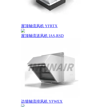
屋顶轴流风机 YFRTX
屋顶轴流送风机 IAS-RSD
边墙轴流排风机 YFWEX