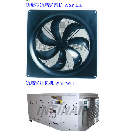
防爆型边墙送风机 WSP-EX
边墙送排风机 WSF/WEF