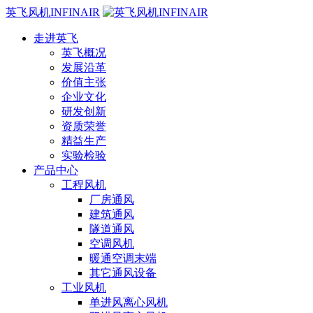
英飞风机INFINAIR
走进英飞
英飞概况
发展沿革
价值主张
企业文化
研发创新
资质荣誉
精益生产
实验检验
产品中心
工程风机
厂房通风
建筑通风
隧道通风
空调风机
暖通空调末端
其它通风设备
工业风机
单进风离心风机