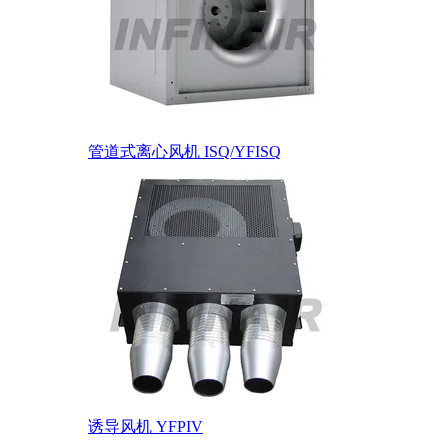
管道式离心风机 ISQ/YFISQ
诱导风机 YFPIV