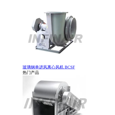
玻璃钢单进风离心风机 BCSF
热门产品