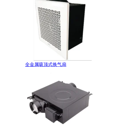
全金属吸顶式换气扇