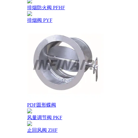
排烟防火阀 PFHF
排烟阀 PYF
PDF圆形蝶阀
风量调节阀 PKF
止回风阀 ZHF