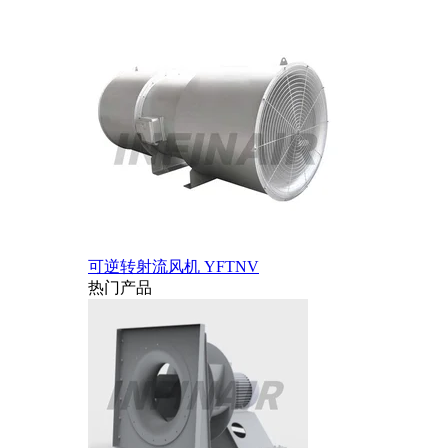
可逆转射流风机 YFTNV
热门产品