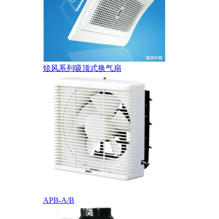
炫风系列吸顶式换气扇
APB-A/B