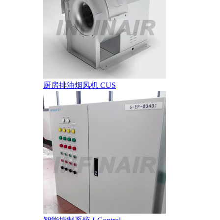
厨房排油烟风机 CUS