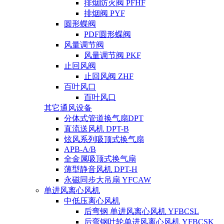
排烟防火阀 PFHF
排烟阀 PYF
圆形蝶阀
PDF圆形蝶阀
风量调节阀
风量调节阀 PKF
止回风阀
止回风阀 ZHF
百叶风口
百叶风口
其它通风设备
分体式管道换气扇DPT
直流送风机 DPT-B
炫风系列吸顶式换气扇
APB-A/B
全金属吸顶式换气扇
薄型静音风机 DPT-H
永磁同步大吊扇 YFCAW
单进风离心风机
中低压离心风机
后弯钢 单进风离心风机 YFBCSL
后弯钢叶轮单进风离心风机 YFBCSK