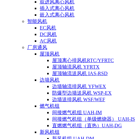
双进风离心风机
插入式离心风机
嵌入式离心风机
智能风机
EC风机
DC风机
AC风机
厂房通风
屋顶风机
屋顶离心排风机RTC/YFRTC
屋顶轴流风机 YFRTX
屋顶轴流送风机 IAS-RSD
边墙风机
边墙轴流排风机 YFWEX
防爆型边墙送风机 WSP-EX
边墙送排风机 WSF/WEF
燃气机组
间接燃气机组 UAH-IM
间接燃气机组（单级燃烧器） UAH-IS
直燃燃气机组（直热）UAH-DG
新风机组
新风机组 UAH-DM