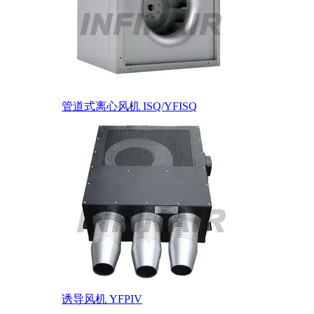
管道式离心风机 ISQ/YFISQ
诱导风机 YFPIV