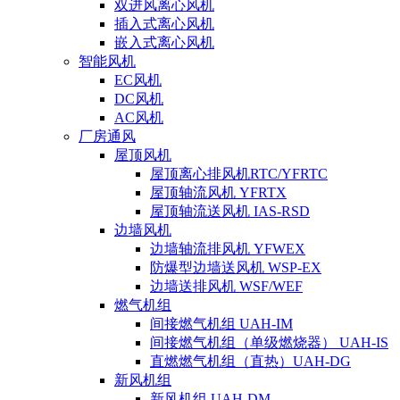
双进风离心风机
插入式离心风机
嵌入式离心风机
智能风机
EC风机
DC风机
AC风机
厂房通风
屋顶风机
屋顶离心排风机RTC/YFRTC
屋顶轴流风机 YFRTX
屋顶轴流送风机 IAS-RSD
边墙风机
边墙轴流排风机 YFWEX
防爆型边墙送风机 WSP-EX
边墙送排风机 WSF/WEF
燃气机组
间接燃气机组 UAH-IM
间接燃气机组（单级燃烧器） UAH-IS
直燃燃气机组（直热）UAH-DG
新风机组
新风机组 UAH-DM