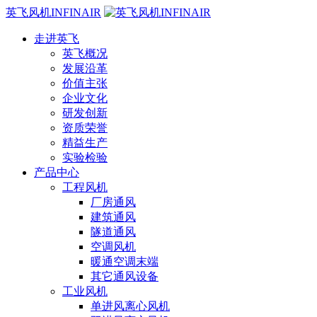
英飞风机INFINAIR
走进英飞
英飞概况
发展沿革
价值主张
企业文化
研发创新
资质荣誉
精益生产
实验检验
产品中心
工程风机
厂房通风
建筑通风
隧道通风
空调风机
暖通空调末端
其它通风设备
工业风机
单进风离心风机