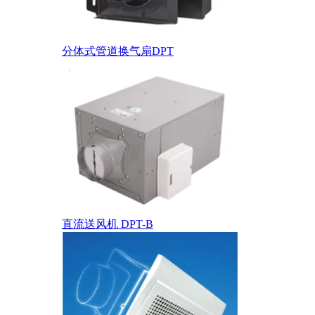
分体式管道换气扇DPT
直流送风机 DPT-B