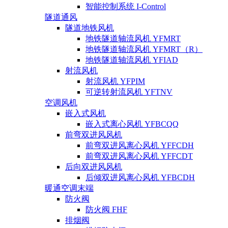
智能控制系统 I-Control
隧道通风
隧道地铁风机
地铁隧道轴流风机 YFMRT
地铁隧道轴流风机 YFMRT（R）
地铁隧道轴流风机 YFIAD
射流风机
射流风机 YFPIM
可逆转射流风机 YFTNV
空调风机
嵌入式风机
嵌入式离心风机 YFBCQQ
前弯双进风风机
前弯双进风离心风机 YFFCDH
前弯双进风离心风机 YFFCDT
后向双进风风机
后倾双进风离心风机 YFBCDH
暖通空调末端
防火阀
防火阀 FHF
排烟阀