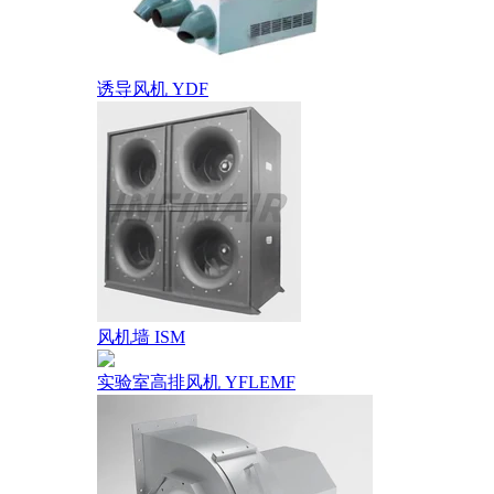
诱导风机 YDF
风机墙 ISM
实验室高排风机 YFLEMF