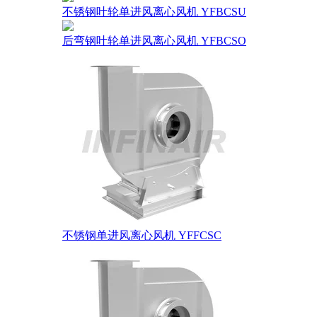
不锈钢叶轮单进风离心风机 YFBCSU
后弯钢叶轮单进风离心风机 YFBCSO
不锈钢单进风离心风机 YFFCSC