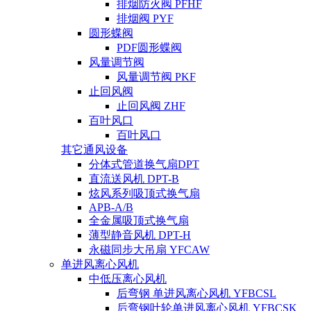
排烟防火阀 PFHF
排烟阀 PYF
圆形蝶阀
PDF圆形蝶阀
风量调节阀
风量调节阀 PKF
止回风阀
止回风阀 ZHF
百叶风口
百叶风口
其它通风设备
分体式管道换气扇DPT
直流送风机 DPT-B
炫风系列吸顶式换气扇
APB-A/B
全金属吸顶式换气扇
薄型静音风机 DPT-H
永磁同步大吊扇 YFCAW
单进风离心风机
中低压离心风机
后弯钢 单进风离心风机 YFBCSL
后弯钢叶轮单进风离心风机 YFBCSK