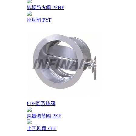
排烟防火阀 PFHF
排烟阀 PYF
PDF圆形蝶阀
风量调节阀 PKF
止回风阀 ZHF