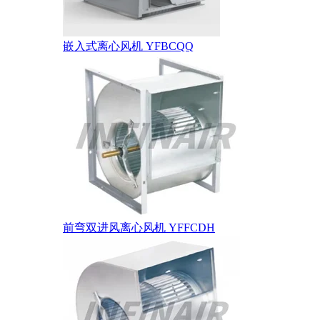
嵌入式离心风机 YFBCQQ
前弯双进风离心风机 YFFCDH