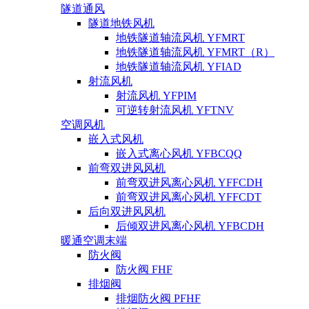
隧道通风
隧道地铁风机
地铁隧道轴流风机 YFMRT
地铁隧道轴流风机 YFMRT（R）
地铁隧道轴流风机 YFIAD
射流风机
射流风机 YFPIM
可逆转射流风机 YFTNV
空调风机
嵌入式风机
嵌入式离心风机 YFBCQQ
前弯双进风风机
前弯双进风离心风机 YFFCDH
前弯双进风离心风机 YFFCDT
后向双进风风机
后倾双进风离心风机 YFBCDH
暖通空调末端
防火阀
防火阀 FHF
排烟阀
排烟防火阀 PFHF