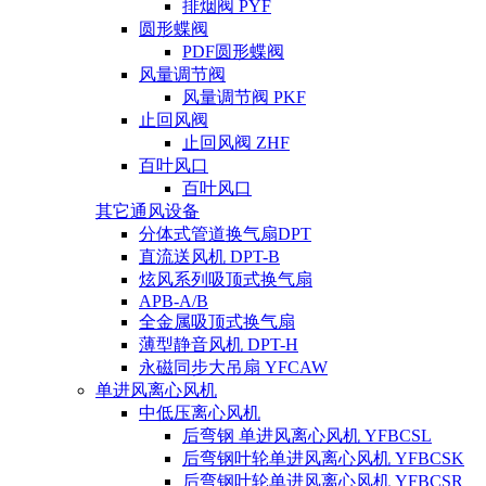
排烟阀 PYF
圆形蝶阀
PDF圆形蝶阀
风量调节阀
风量调节阀 PKF
止回风阀
止回风阀 ZHF
百叶风口
百叶风口
其它通风设备
分体式管道换气扇DPT
直流送风机 DPT-B
炫风系列吸顶式换气扇
APB-A/B
全金属吸顶式换气扇
薄型静音风机 DPT-H
永磁同步大吊扇 YFCAW
单进风离心风机
中低压离心风机
后弯钢 单进风离心风机 YFBCSL
后弯钢叶轮单进风离心风机 YFBCSK
后弯钢叶轮单进风离心风机 YFBCSR