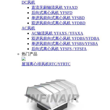
DC风机
直流无刷轴流风机 YFAXD
后向式离心风机 YFSFD
单进风前向式离心风机 YFSBD
双进风前向式离心风机 YFDBD
AC风机
AC轴流风机 YFAXS / YFAXA
双进风前向式离心风机 YFDBS/YFDBA
单进风前向式离心风机 YFSBS/YFSBA
后向式离心风机 YFSFS / YFSFA
热门产品
屋顶离心排风机RTC/YFRTC