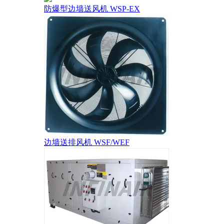
防爆型边墙送风机 WSP-EX
边墙送排风机 WSF/WEF