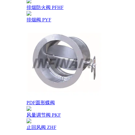
排烟防火阀 PFHF
排烟阀 PYF
PDF圆形蝶阀
风量调节阀 PKF
止回风阀 ZHF