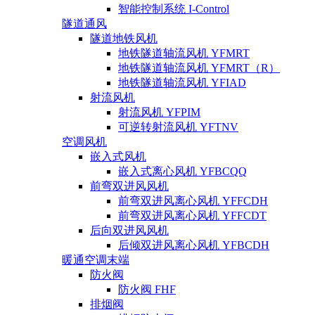
智能控制系统 I-Control
隧道通风
隧道地铁风机
地铁隧道轴流风机 YFMRT
地铁隧道轴流风机 YFMRT（R）
地铁隧道轴流风机 YFIAD
射流风机
射流风机 YFPIM
可逆转射流风机 YFTNV
空调风机
嵌入式风机
嵌入式离心风机 YFBCQQ
前弯双进风风机
前弯双进风离心风机 YFFCDH
前弯双进风离心风机 YFFCDT
后向双进风风机
后倾双进风离心风机 YFBCDH
暖通空调末端
防火阀
防火阀 FHF
排烟阀