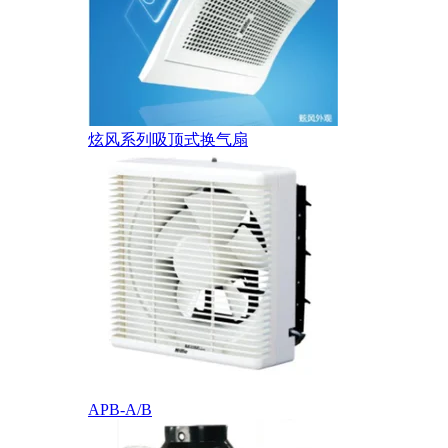
炫风系列吸顶式换气扇
APB-A/B