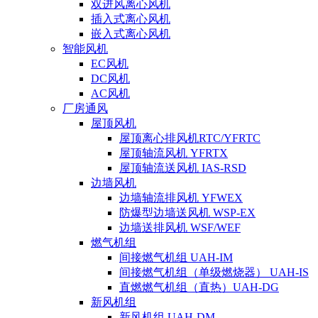
双进风离心风机
插入式离心风机
嵌入式离心风机
智能风机
EC风机
DC风机
AC风机
厂房通风
屋顶风机
屋顶离心排风机RTC/YFRTC
屋顶轴流风机 YFRTX
屋顶轴流送风机 IAS-RSD
边墙风机
边墙轴流排风机 YFWEX
防爆型边墙送风机 WSP-EX
边墙送排风机 WSF/WEF
燃气机组
间接燃气机组 UAH-IM
间接燃气机组（单级燃烧器） UAH-IS
直燃燃气机组（直热）UAH-DG
新风机组
新风机组 UAH-DM