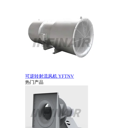
可逆转射流风机 YFTNV
热门产品