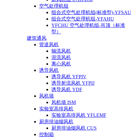
空气处理机组
组合式空气处理机组(标准型)-YFSAU
组合式空气处理机组-YFAHU
YFCHU 空气处理机组-吊顶（标准
型）
建筑通风
管道风机
轴流风机
混流风机
离心风机
诱导风机
诱导风机 YFPIV
诱导射流风机 YFPIJ
诱导风机 YDF
风机墙
风机墙 ISM
实验室高排风机
实验室高排风机 YFLEMF
厨房排油烟风机
厨房排油烟风机 CUS
控制箱