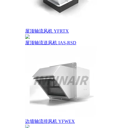
屋顶轴流风机 YFRTX
屋顶轴流送风机 IAS-RSD
边墙轴流排风机 YFWEX