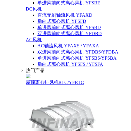
单进风前向式离心风机 YFSBE
DC风机
直流无刷轴流风机 YFAXD
后向式离心风机 YFSFD
单进风前向式离心风机 YFSBD
双进风前向式离心风机 YFDBD
AC风机
AC轴流风机 YFAXS / YFAXA
双进风前向式离心风机 YFDBS/YFDBA
单进风前向式离心风机 YFSBS/YFSBA
后向式离心风机 YFSFS / YFSFA
热门产品
屋顶离心排风机RTC/YFRTC