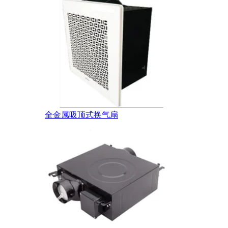
全金属吸顶式换气扇