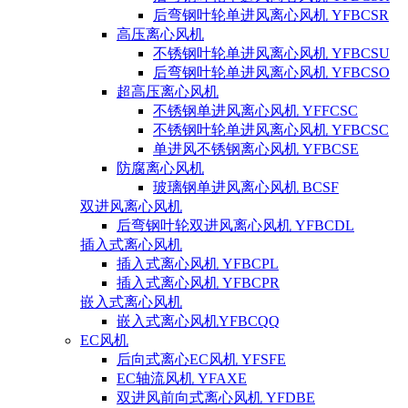
后弯钢叶轮单进风离心风机 YFBCSR
高压离心风机
不锈钢叶轮单进风离心风机 YFBCSU
后弯钢叶轮单进风离心风机 YFBCSO
超高压离心风机
不锈钢单进风离心风机 YFFCSC
不锈钢叶轮单进风离心风机 YFBCSC
单进风不锈钢离心风机 YFBCSE
防腐离心风机
玻璃钢单进风离心风机 BCSF
双进风离心风机
后弯钢叶轮双进风离心风机 YFBCDL
插入式离心风机
插入式离心风机 YFBCPL
插入式离心风机 YFBCPR
嵌入式离心风机
嵌入式离心风机YFBCQQ
EC风机
后向式离心EC风机 YFSFE
EC轴流风机 YFAXE
双进风前向式离心风机 YFDBE