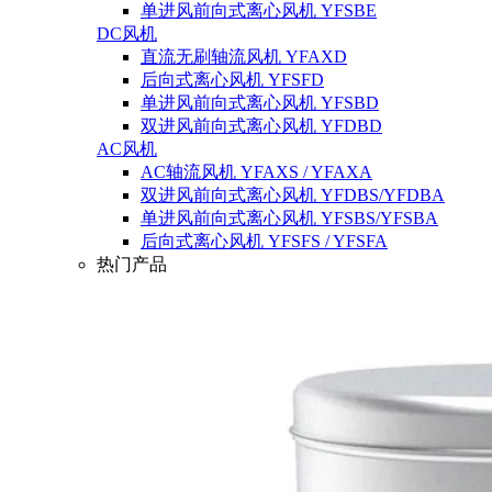
单进风前向式离心风机 YFSBE
DC风机
直流无刷轴流风机 YFAXD
后向式离心风机 YFSFD
单进风前向式离心风机 YFSBD
双进风前向式离心风机 YFDBD
AC风机
AC轴流风机 YFAXS / YFAXA
双进风前向式离心风机 YFDBS/YFDBA
单进风前向式离心风机 YFSBS/YFSBA
后向式离心风机 YFSFS / YFSFA
热门产品