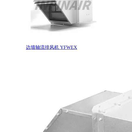
边墙轴流排风机 YFWEX