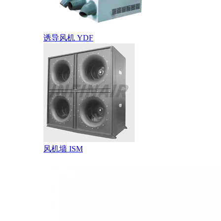
诱导风机 YDF
风机墙 ISM