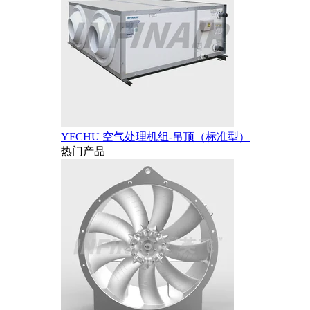
YFCHU 空气处理机组-吊顶（标准型）
热门产品