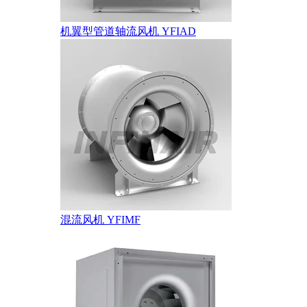
机翼型管道轴流风机 YFIAD
混流风机 YFIMF