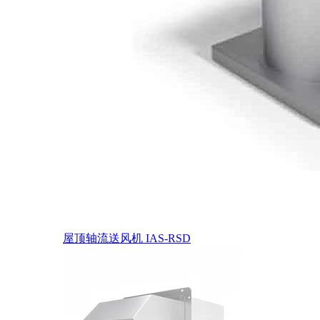
屋顶轴流送风机 IAS-RSD