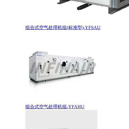
组合式空气处理机组(标准型)-YFSAU
组合式空气处理机组-YFAHU