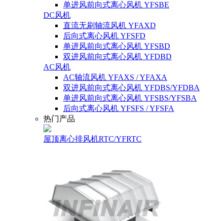
单进风前向式离心风机 YFSBE
DC风机
直流无刷轴流风机 YFAXD
后向式离心风机 YFSFD
单进风前向式离心风机 YFSBD
双进风前向式离心风机 YFDBD
AC风机
AC轴流风机 YFAXS / YFAXA
双进风前向式离心风机 YFDBS/YFDBA
单进风前向式离心风机 YFSBS/YFSBA
后向式离心风机 YFSFS / YFSFA
热门产品
屋顶离心排风机RTC/YFRTC