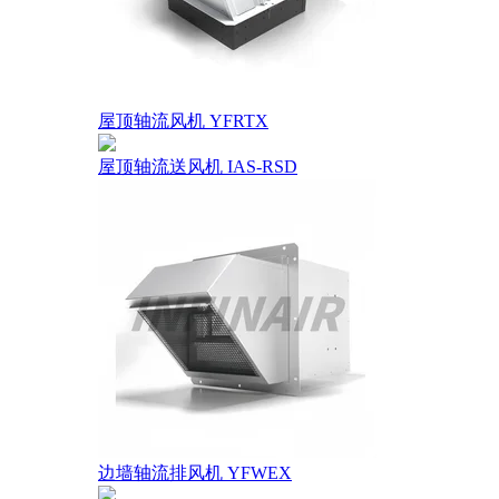
屋顶轴流风机 YFRTX
屋顶轴流送风机 IAS-RSD
边墙轴流排风机 YFWEX