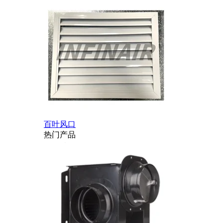
百叶风口
热门产品