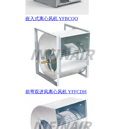
嵌入式离心风机 YFBCQQ
前弯双进风离心风机 YFFCDH