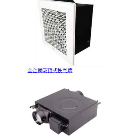
全金属吸顶式换气扇