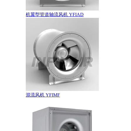
机翼型管道轴流风机 YFIAD
混流风机 YFIMF