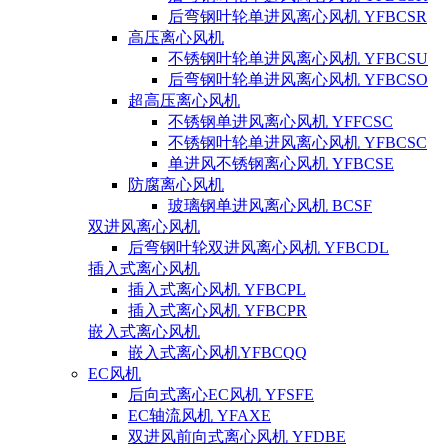
后弯钢叶轮单进风离心风机 YFBCSR
高压离心风机
不锈钢叶轮单进风离心风机 YFBCSU
后弯钢叶轮单进风离心风机 YFBCSO
超高压离心风机
不锈钢单进风离心风机 YFFCSC
不锈钢叶轮单进风离心风机 YFBCSC
单进风不锈钢离心风机 YFBCSE
防腐离心风机
玻璃钢单进风离心风机 BCSF
双进风离心风机
后弯钢叶轮双进风离心风机 YFBCDL
插入式离心风机
插入式离心风机 YFBCPL
插入式离心风机 YFBCPR
嵌入式离心风机
嵌入式离心风机YFBCQQ
EC风机
后向式离心EC风机 YFSFE
EC轴流风机 YFAXE
双进风前向式离心风机 YFDBE