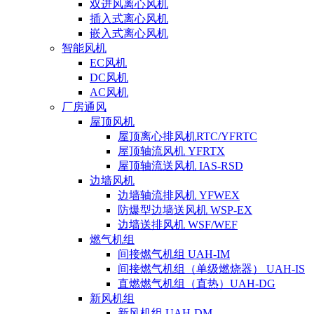
双进风离心风机
插入式离心风机
嵌入式离心风机
智能风机
EC风机
DC风机
AC风机
厂房通风
屋顶风机
屋顶离心排风机RTC/YFRTC
屋顶轴流风机 YFRTX
屋顶轴流送风机 IAS-RSD
边墙风机
边墙轴流排风机 YFWEX
防爆型边墙送风机 WSP-EX
边墙送排风机 WSF/WEF
燃气机组
间接燃气机组 UAH-IM
间接燃气机组（单级燃烧器） UAH-IS
直燃燃气机组（直热）UAH-DG
新风机组
新风机组 UAH-DM