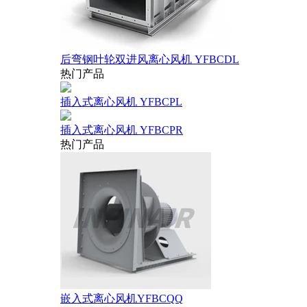
后弯钢叶轮双进风离心风机 YFBCDL
热门产品
插入式离心风机 YFBCPL
插入式离心风机 YFBCPR
热门产品
嵌入式离心风机YFBCQQ