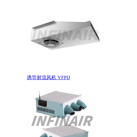
诱导射流风机 YFPIJ