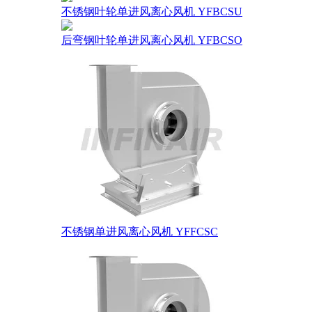
不锈钢叶轮单进风离心风机 YFBCSU
后弯钢叶轮单进风离心风机 YFBCSO
不锈钢单进风离心风机 YFFCSC