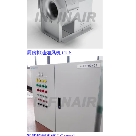
厨房排油烟风机 CUS