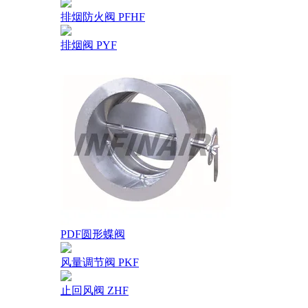
排烟防火阀 PFHF
排烟阀 PYF
PDF圆形蝶阀
风量调节阀 PKF
止回风阀 ZHF