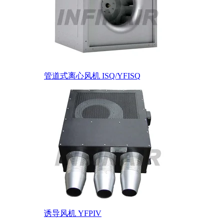
管道式离心风机 ISQ/YFISQ
诱导风机 YFPIV