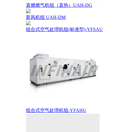
直燃燃气机组（直热）UAH-DG
新风机组 UAH-DM
组合式空气处理机组(标准型)-YFSAU
组合式空气处理机组-YFAHU