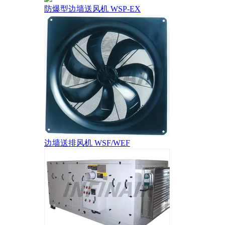
防爆型边墙送风机 WSP-EX
边墙送排风机 WSF/WEF