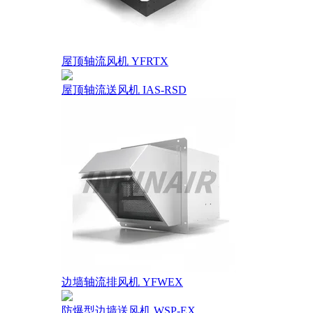
屋顶轴流风机 YFRTX
屋顶轴流送风机 IAS-RSD
边墙轴流排风机 YFWEX
防爆型边墙送风机 WSP-EX