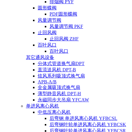
排烟阀 PYF
圆形蝶阀
PDF圆形蝶阀
风量调节阀
风量调节阀 PKF
止回风阀
止回风阀 ZHF
百叶风口
百叶风口
其它通风设备
分体式管道换气扇DPT
直流送风机 DPT-B
炫风系列吸顶式换气扇
APB-A/B
全金属吸顶式换气扇
薄型静音风机 DPT-H
永磁同步大吊扇 YFCAW
单进风离心风机
中低压离心风机
后弯钢 单进风离心风机 YFBCSL
后弯钢叶轮单进风离心风机 YFBCSK
后弯钢叶轮单进风离心风机 YFBCSR