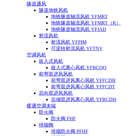
隧道通风
隧道地铁风机
地铁隧道轴流风机 YFMRT
地铁隧道轴流风机 YFMRT（R）
地铁隧道轴流风机 YFIAD
射流风机
射流风机 YFPIM
可逆转射流风机 YFTNV
空调风机
嵌入式风机
嵌入式离心风机 YFBCQQ
前弯双进风风机
前弯双进风离心风机 YFFCDH
前弯双进风离心风机 YFFCDT
后向双进风风机
后倾双进风离心风机 YFBCDH
暖通空调末端
防火阀
防火阀 FHF
排烟阀
排烟防火阀 PFHF