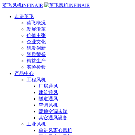
英飞风机INFINAIR
走进英飞
英飞概况
发展沿革
价值主张
企业文化
研发创新
资质荣誉
精益生产
实验检验
产品中心
工程风机
厂房通风
建筑通风
隧道通风
空调风机
暖通空调末端
其它通风设备
工业风机
单进风离心风机