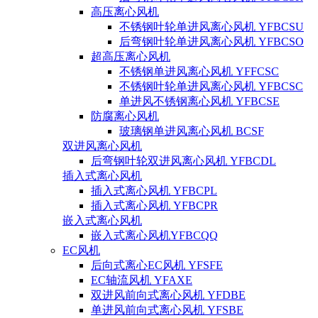
高压离心风机
不锈钢叶轮单进风离心风机 YFBCSU
后弯钢叶轮单进风离心风机 YFBCSO
超高压离心风机
不锈钢单进风离心风机 YFFCSC
不锈钢叶轮单进风离心风机 YFBCSC
单进风不锈钢离心风机 YFBCSE
防腐离心风机
玻璃钢单进风离心风机 BCSF
双进风离心风机
后弯钢叶轮双进风离心风机 YFBCDL
插入式离心风机
插入式离心风机 YFBCPL
插入式离心风机 YFBCPR
嵌入式离心风机
嵌入式离心风机YFBCQQ
EC风机
后向式离心EC风机 YFSFE
EC轴流风机 YFAXE
双进风前向式离心风机 YFDBE
单进风前向式离心风机 YFSBE