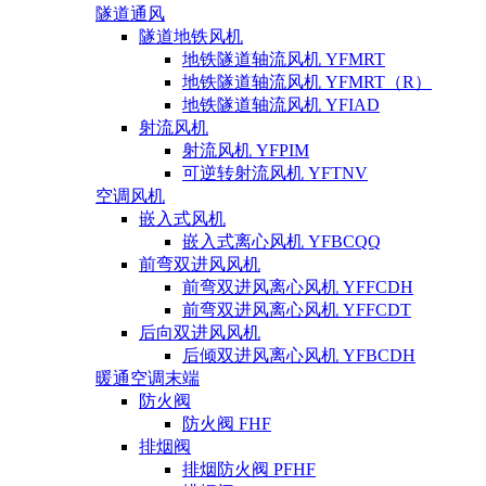
隧道通风
隧道地铁风机
地铁隧道轴流风机 YFMRT
地铁隧道轴流风机 YFMRT（R）
地铁隧道轴流风机 YFIAD
射流风机
射流风机 YFPIM
可逆转射流风机 YFTNV
空调风机
嵌入式风机
嵌入式离心风机 YFBCQQ
前弯双进风风机
前弯双进风离心风机 YFFCDH
前弯双进风离心风机 YFFCDT
后向双进风风机
后倾双进风离心风机 YFBCDH
暖通空调末端
防火阀
防火阀 FHF
排烟阀
排烟防火阀 PFHF