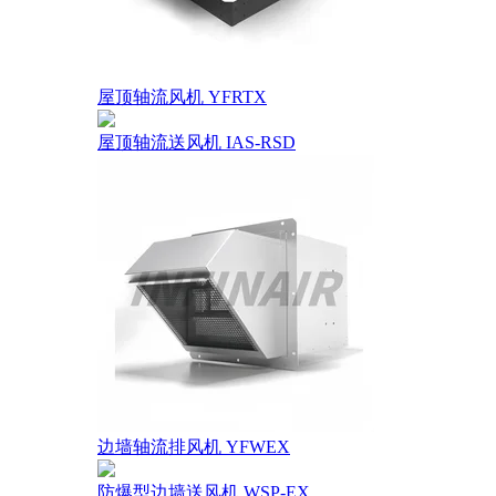
屋顶轴流风机 YFRTX
屋顶轴流送风机 IAS-RSD
边墙轴流排风机 YFWEX
防爆型边墙送风机 WSP-EX