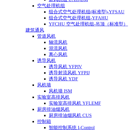
空气处理机组
组合式空气处理机组(标准型)-YFSAU
组合式空气处理机组-YFAHU
YFCHU 空气处理机组-吊顶（标准型）
建筑通风
管道风机
轴流风机
混流风机
离心风机
诱导风机
诱导风机 YFPIV
诱导射流风机 YFPIJ
诱导风机 YDF
风机墙
风机墙 ISM
实验室高排风机
实验室高排风机 YFLEMF
厨房排油烟风机
厨房排油烟风机 CUS
控制箱
智能控制系统 I-Control