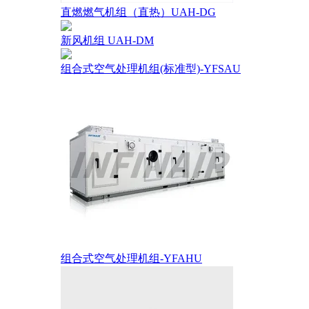
直燃燃气机组（直热）UAH-DG
新风机组 UAH-DM
组合式空气处理机组(标准型)-YFSAU
组合式空气处理机组-YFAHU