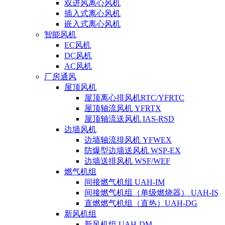
双进风离心风机
插入式离心风机
嵌入式离心风机
智能风机
EC风机
DC风机
AC风机
厂房通风
屋顶风机
屋顶离心排风机RTC/YFRTC
屋顶轴流风机 YFRTX
屋顶轴流送风机 IAS-RSD
边墙风机
边墙轴流排风机 YFWEX
防爆型边墙送风机 WSP-EX
边墙送排风机 WSF/WEF
燃气机组
间接燃气机组 UAH-IM
间接燃气机组（单级燃烧器） UAH-IS
直燃燃气机组（直热）UAH-DG
新风机组
新风机组 UAH-DM