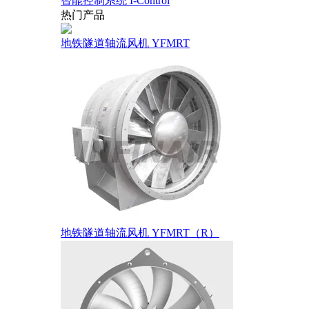
智能控制系统 I-Control
热门产品
地铁隧道轴流风机 YFMRT
地铁隧道轴流风机 YFMRT（R）