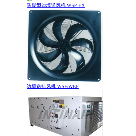
防爆型边墙送风机 WSP-EX
边墙送排风机 WSF/WEF