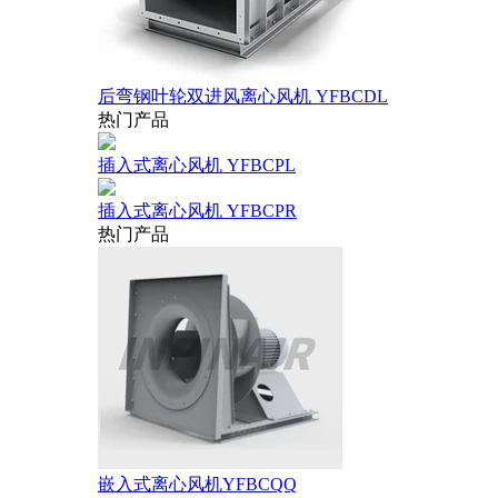
后弯钢叶轮双进风离心风机 YFBCDL
热门产品
插入式离心风机 YFBCPL
插入式离心风机 YFBCPR
热门产品
嵌入式离心风机YFBCQQ