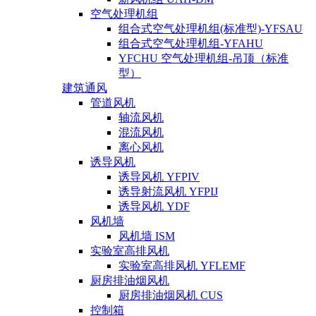
空气处理机组
组合式空气处理机组(标准型)-YFSAU
组合式空气处理机组-YFAHU
YFCHU 空气处理机组-吊顶（标准
型）
建筑通风
管道风机
轴流风机
混流风机
离心风机
诱导风机
诱导风机 YFPIV
诱导射流风机 YFPIJ
诱导风机 YDF
风机墙
风机墙 ISM
实验室高排风机
实验室高排风机 YFLEMF
厨房排油烟风机
厨房排油烟风机 CUS
控制箱