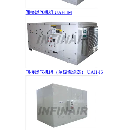
间接燃气机组 UAH-IM
间接燃气机组（单级燃烧器） UAH-IS