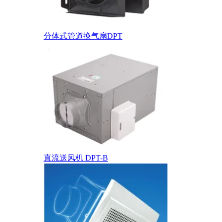
分体式管道换气扇DPT
直流送风机 DPT-B