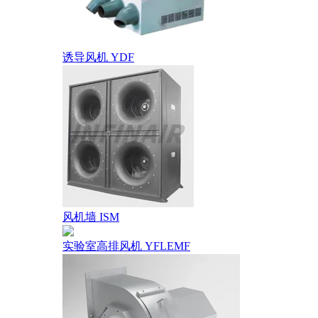
诱导风机 YDF
风机墙 ISM
实验室高排风机 YFLEMF