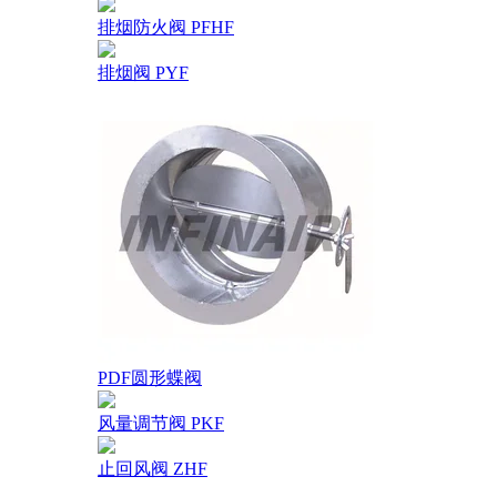
排烟防火阀 PFHF
排烟阀 PYF
PDF圆形蝶阀
风量调节阀 PKF
止回风阀 ZHF