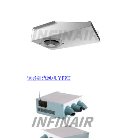
诱导射流风机 YFPIJ