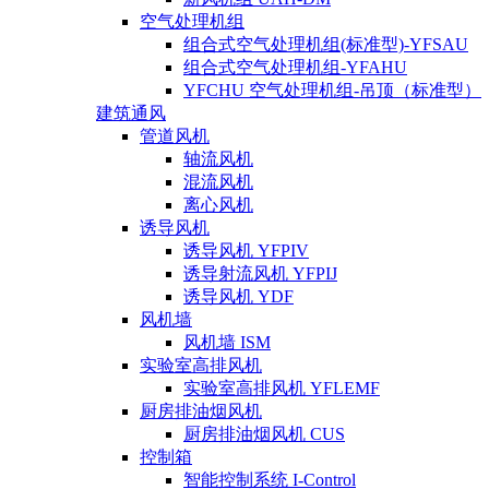
空气处理机组
组合式空气处理机组(标准型)-YFSAU
组合式空气处理机组-YFAHU
YFCHU 空气处理机组-吊顶（标准型）
建筑通风
管道风机
轴流风机
混流风机
离心风机
诱导风机
诱导风机 YFPIV
诱导射流风机 YFPIJ
诱导风机 YDF
风机墙
风机墙 ISM
实验室高排风机
实验室高排风机 YFLEMF
厨房排油烟风机
厨房排油烟风机 CUS
控制箱
智能控制系统 I-Control