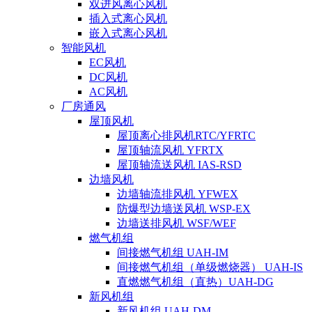
双进风离心风机
插入式离心风机
嵌入式离心风机
智能风机
EC风机
DC风机
AC风机
厂房通风
屋顶风机
屋顶离心排风机RTC/YFRTC
屋顶轴流风机 YFRTX
屋顶轴流送风机 IAS-RSD
边墙风机
边墙轴流排风机 YFWEX
防爆型边墙送风机 WSP-EX
边墙送排风机 WSF/WEF
燃气机组
间接燃气机组 UAH-IM
间接燃气机组（单级燃烧器） UAH-IS
直燃燃气机组（直热）UAH-DG
新风机组
新风机组 UAH-DM