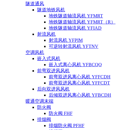
隧道通风
隧道地铁风机
地铁隧道轴流风机 YFMRT
地铁隧道轴流风机 YFMRT（R）
地铁隧道轴流风机 YFIAD
射流风机
射流风机 YFPIM
可逆转射流风机 YFTNV
空调风机
嵌入式风机
嵌入式离心风机 YFBCQQ
前弯双进风风机
前弯双进风离心风机 YFFCDH
前弯双进风离心风机 YFFCDT
后向双进风风机
后倾双进风离心风机 YFBCDH
暖通空调末端
防火阀
防火阀 FHF
排烟阀
排烟防火阀 PFHF