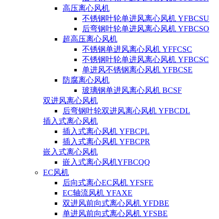
高压离心风机
不锈钢叶轮单进风离心风机 YFBCSU
后弯钢叶轮单进风离心风机 YFBCSO
超高压离心风机
不锈钢单进风离心风机 YFFCSC
不锈钢叶轮单进风离心风机 YFBCSC
单进风不锈钢离心风机 YFBCSE
防腐离心风机
玻璃钢单进风离心风机 BCSF
双进风离心风机
后弯钢叶轮双进风离心风机 YFBCDL
插入式离心风机
插入式离心风机 YFBCPL
插入式离心风机 YFBCPR
嵌入式离心风机
嵌入式离心风机YFBCQQ
EC风机
后向式离心EC风机 YFSFE
EC轴流风机 YFAXE
双进风前向式离心风机 YFDBE
单进风前向式离心风机 YFSBE