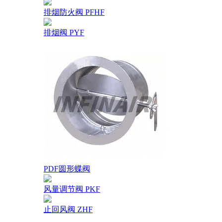
排烟防火阀 PFHF
排烟阀 PYF
PDF圆形蝶阀
风量调节阀 PKF
止回风阀 ZHF