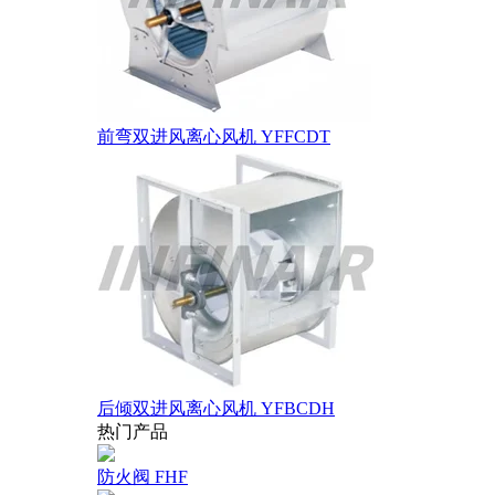
前弯双进风离心风机 YFFCDT
后倾双进风离心风机 YFBCDH
热门产品
防火阀 FHF