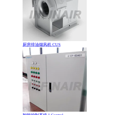
厨房排油烟风机 CUS