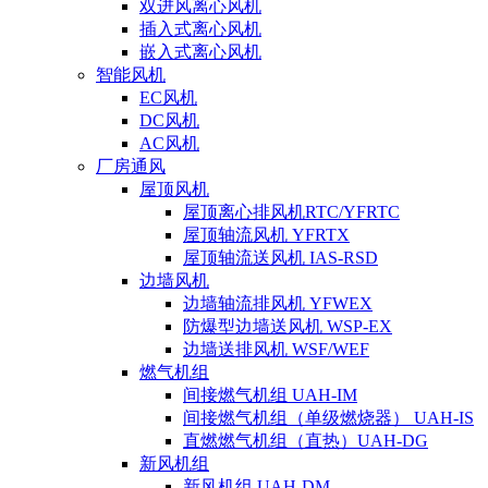
双进风离心风机
插入式离心风机
嵌入式离心风机
智能风机
EC风机
DC风机
AC风机
厂房通风
屋顶风机
屋顶离心排风机RTC/YFRTC
屋顶轴流风机 YFRTX
屋顶轴流送风机 IAS-RSD
边墙风机
边墙轴流排风机 YFWEX
防爆型边墙送风机 WSP-EX
边墙送排风机 WSF/WEF
燃气机组
间接燃气机组 UAH-IM
间接燃气机组（单级燃烧器） UAH-IS
直燃燃气机组（直热）UAH-DG
新风机组
新风机组 UAH-DM