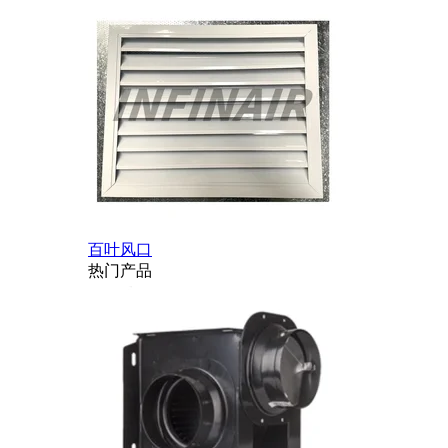
百叶风口
热门产品