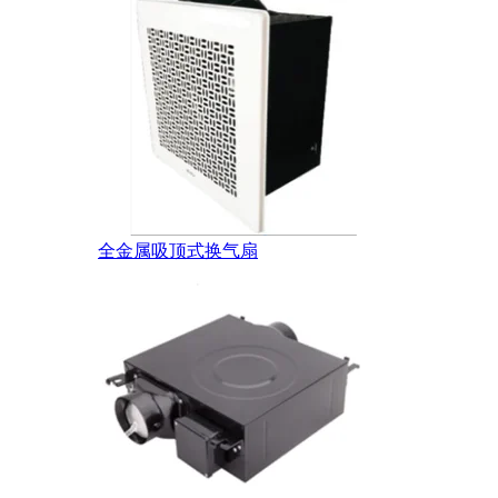
全金属吸顶式换气扇