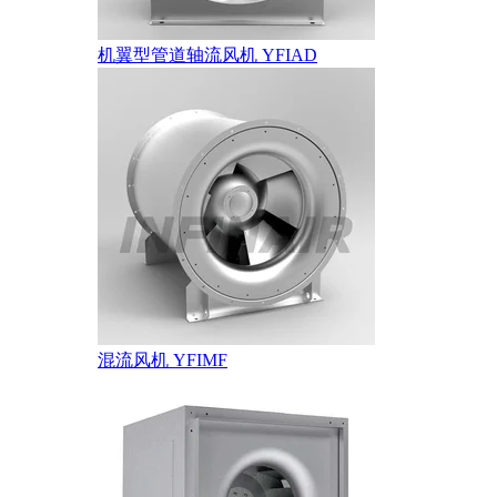
机翼型管道轴流风机 YFIAD
混流风机 YFIMF