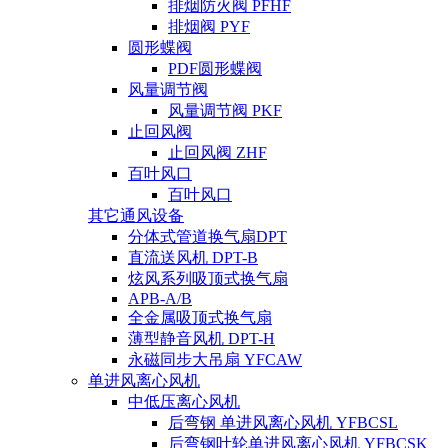
排烟防火阀 PFHF
排烟阀 PYF
圆形蝶阀
PDF圆形蝶阀
风量调节阀
风量调节阀 PKF
止回风阀
止回风阀 ZHF
百叶风口
百叶风口
其它通风设备
分体式管道换气扇DPT
直流送风机 DPT-B
炫风系列吸顶式换气扇
APB-A/B
全金属吸顶式换气扇
薄型静音风机 DPT-H
永磁同步大吊扇 YFCAW
单进风离心风机
中低压离心风机
后弯钢 单进风离心风机 YFBCSL
后弯钢叶轮单进风离心风机 YFBCSK