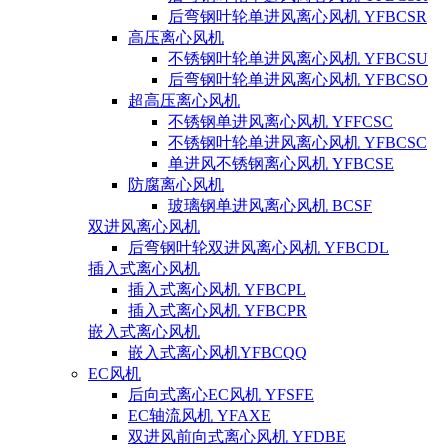
后弯钢叶轮单进风离心风机 YFBCSR
高压离心风机
不锈钢叶轮单进风离心风机 YFBCSU
后弯钢叶轮单进风离心风机 YFBCSO
超高压离心风机
不锈钢单进风离心风机 YFFCSC
不锈钢叶轮单进风离心风机 YFBCSC
单进风不锈钢离心风机 YFBCSE
防腐离心风机
玻璃钢单进风离心风机 BCSF
双进风离心风机
后弯钢叶轮双进风离心风机 YFBCDL
插入式离心风机
插入式离心风机 YFBCPL
插入式离心风机 YFBCPR
嵌入式离心风机
嵌入式离心风机YFBCQQ
EC风机
后向式离心EC风机 YFSFE
EC轴流风机 YFAXE
双进风前向式离心风机 YFDBE