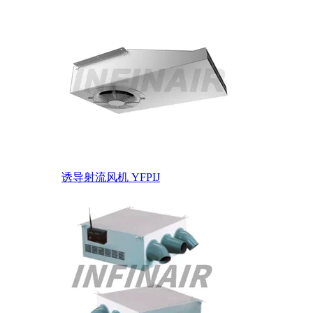
诱导射流风机 YFPIJ