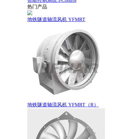
智能控制系统 I-Control
热门产品
地铁隧道轴流风机 YFMRT
地铁隧道轴流风机 YFMRT（R）