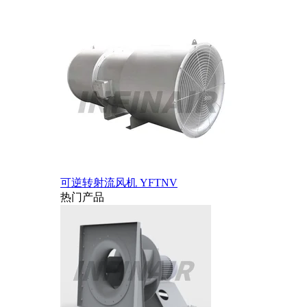
可逆转射流风机 YFTNV
热门产品