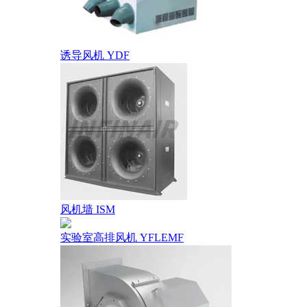
诱导风机 YDF
风机墙 ISM
实验室高排风机 YFLEMF