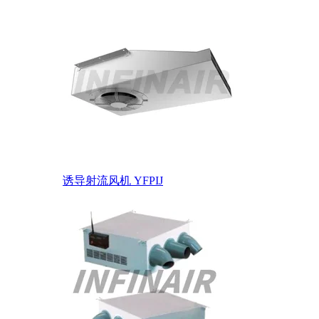
诱导射流风机 YFPIJ