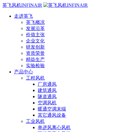
英飞风机INFINAIR
走进英飞
英飞概况
发展沿革
价值主张
企业文化
研发创新
资质荣誉
精益生产
实验检验
产品中心
工程风机
厂房通风
建筑通风
隧道通风
空调风机
暖通空调末端
其它通风设备
工业风机
单进风离心风机