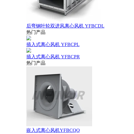
后弯钢叶轮双进风离心风机 YFBCDL
热门产品
插入式离心风机 YFBCPL
插入式离心风机 YFBCPR
热门产品
嵌入式离心风机YFBCQQ