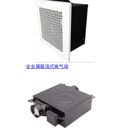
全金属吸顶式换气扇