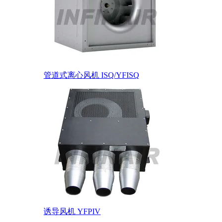
管道式离心风机 ISQ/YFISQ
诱导风机 YFPIV