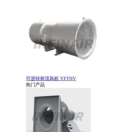
可逆转射流风机 YFTNV
热门产品