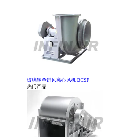
玻璃钢单进风离心风机 BCSF
热门产品