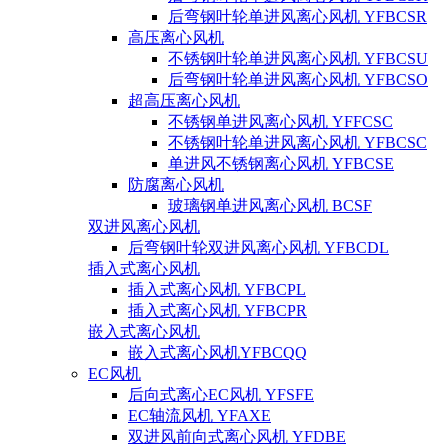
后弯钢叶轮单进风离心风机 YFBCSR
高压离心风机
不锈钢叶轮单进风离心风机 YFBCSU
后弯钢叶轮单进风离心风机 YFBCSO
超高压离心风机
不锈钢单进风离心风机 YFFCSC
不锈钢叶轮单进风离心风机 YFBCSC
单进风不锈钢离心风机 YFBCSE
防腐离心风机
玻璃钢单进风离心风机 BCSF
双进风离心风机
后弯钢叶轮双进风离心风机 YFBCDL
插入式离心风机
插入式离心风机 YFBCPL
插入式离心风机 YFBCPR
嵌入式离心风机
嵌入式离心风机YFBCQQ
EC风机
后向式离心EC风机 YFSFE
EC轴流风机 YFAXE
双进风前向式离心风机 YFDBE