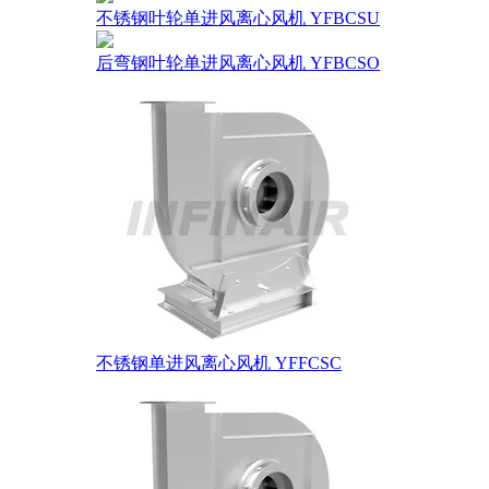
不锈钢叶轮单进风离心风机 YFBCSU
后弯钢叶轮单进风离心风机 YFBCSO
不锈钢单进风离心风机 YFFCSC