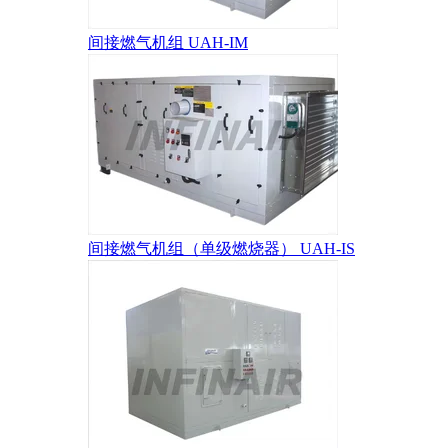
间接燃气机组 UAH-IM
间接燃气机组（单级燃烧器） UAH-IS