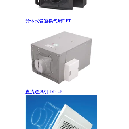
分体式管道换气扇DPT
直流送风机 DPT-B