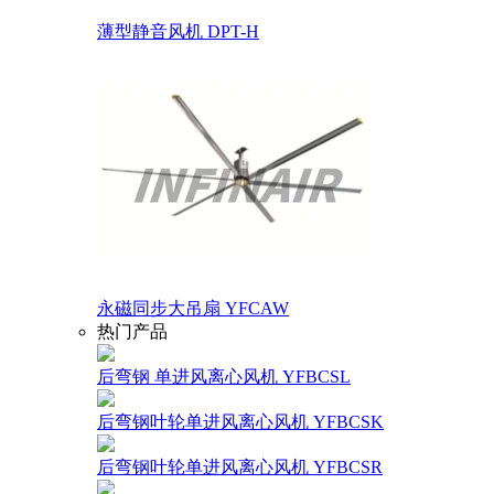
薄型静音风机 DPT-H
永磁同步大吊扇 YFCAW
热门产品
后弯钢 单进风离心风机 YFBCSL
后弯钢叶轮单进风离心风机 YFBCSK
后弯钢叶轮单进风离心风机 YFBCSR