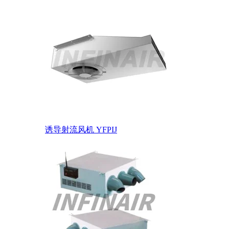
诱导射流风机 YFPIJ