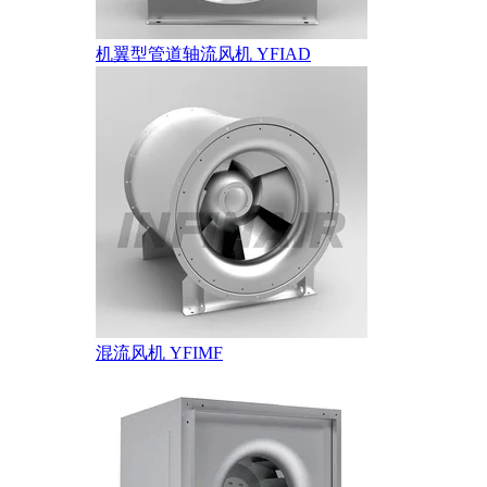
机翼型管道轴流风机 YFIAD
混流风机 YFIMF