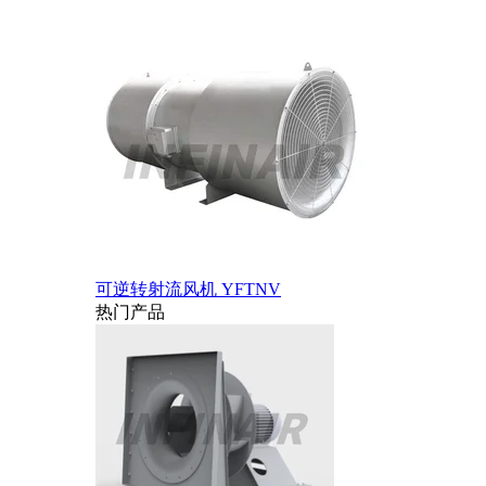
可逆转射流风机 YFTNV
热门产品