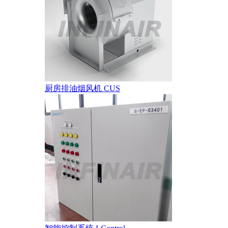
厨房排油烟风机 CUS