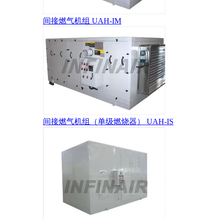
间接燃气机组 UAH-IM
间接燃气机组（单级燃烧器） UAH-IS