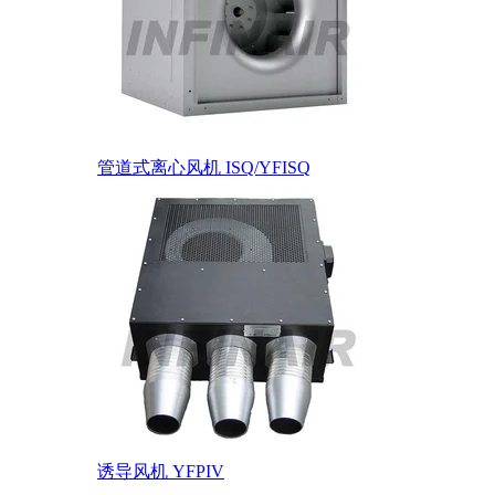
管道式离心风机 ISQ/YFISQ
诱导风机 YFPIV