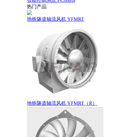
智能控制系统 I-Control
热门产品
地铁隧道轴流风机 YFMRT
地铁隧道轴流风机 YFMRT（R）