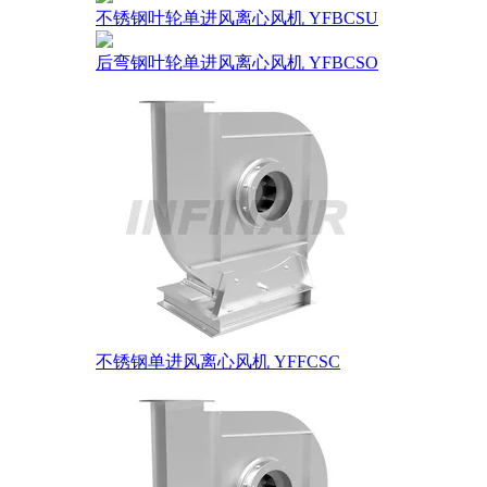
不锈钢叶轮单进风离心风机 YFBCSU
后弯钢叶轮单进风离心风机 YFBCSO
不锈钢单进风离心风机 YFFCSC