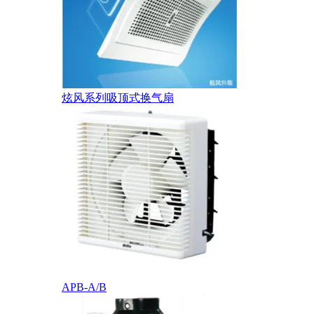
炫风系列吸顶式换气扇
APB-A/B