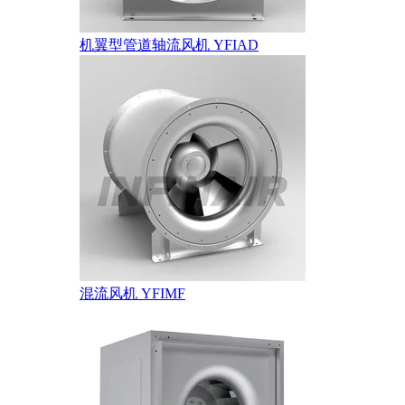
机翼型管道轴流风机 YFIAD
混流风机 YFIMF