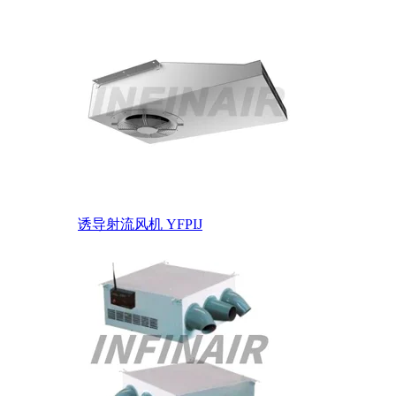
诱导射流风机 YFPIJ