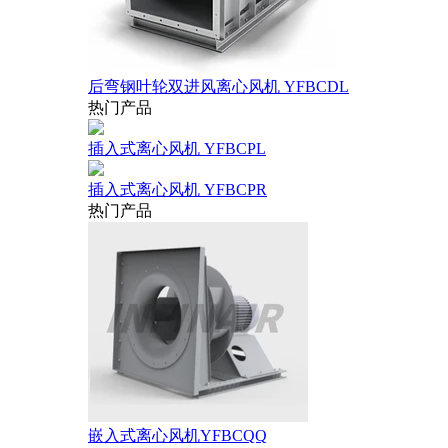
后弯钢叶轮双进风离心风机 YFBCDL
热门产品
插入式离心风机 YFBCPL
插入式离心风机 YFBCPR
热门产品
嵌入式离心风机YFBCQQ