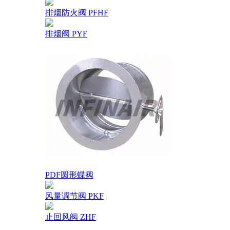
排烟防火阀 PFHF
排烟阀 PYF
PDF圆形蝶阀
风量调节阀 PKF
止回风阀 ZHF