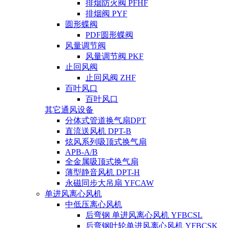
排烟防火阀 PFHF
排烟阀 PYF
圆形蝶阀
PDF圆形蝶阀
风量调节阀
风量调节阀 PKF
止回风阀
止回风阀 ZHF
百叶风口
百叶风口
其它通风设备
分体式管道换气扇DPT
直流送风机 DPT-B
炫风系列吸顶式换气扇
APB-A/B
全金属吸顶式换气扇
薄型静音风机 DPT-H
永磁同步大吊扇 YFCAW
单进风离心风机
中低压离心风机
后弯钢 单进风离心风机 YFBCSL
后弯钢叶轮单进风离心风机 YFBCSK