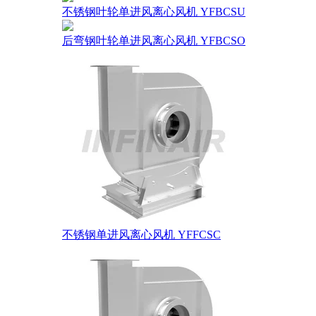
不锈钢叶轮单进风离心风机 YFBCSU
后弯钢叶轮单进风离心风机 YFBCSO
不锈钢单进风离心风机 YFFCSC