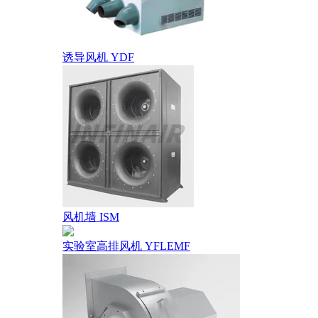
诱导风机 YDF
风机墙 ISM
实验室高排风机 YFLEMF