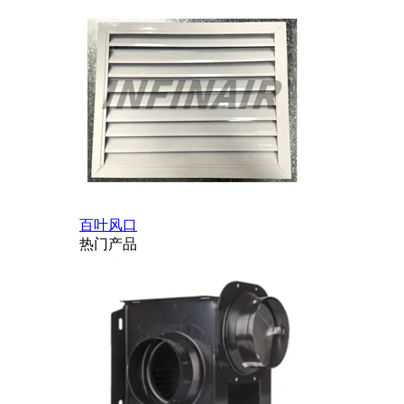
百叶风口
热门产品