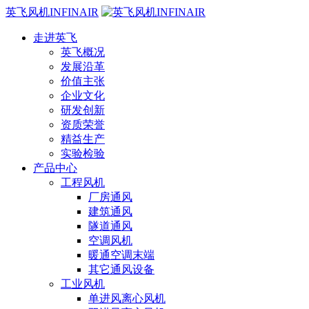
英飞风机INFINAIR
走进英飞
英飞概况
发展沿革
价值主张
企业文化
研发创新
资质荣誉
精益生产
实验检验
产品中心
工程风机
厂房通风
建筑通风
隧道通风
空调风机
暖通空调末端
其它通风设备
工业风机
单进风离心风机