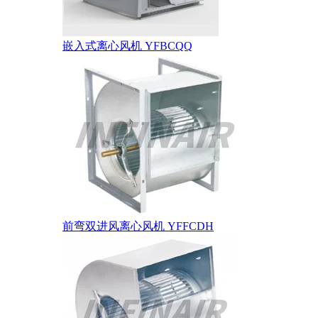
嵌入式离心风机 YFBCQQ
前弯双进风离心风机 YFFCDH