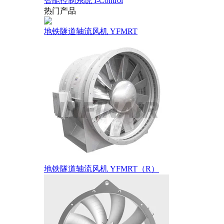
智能控制系统 I-Control
热门产品
地铁隧道轴流风机 YFMRT
地铁隧道轴流风机 YFMRT（R）