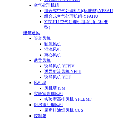
空气处理机组
组合式空气处理机组(标准型)-YFSAU
组合式空气处理机组-YFAHU
YFCHU 空气处理机组-吊顶（标准
型）
建筑通风
管道风机
轴流风机
混流风机
离心风机
诱导风机
诱导风机 YFPIV
诱导射流风机 YFPIJ
诱导风机 YDF
风机墙
风机墙 ISM
实验室高排风机
实验室高排风机 YFLEMF
厨房排油烟风机
厨房排油烟风机 CUS
控制箱