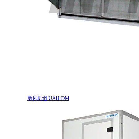
新风机组 UAH-DM