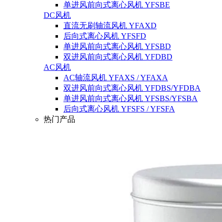
单进风前向式离心风机 YFSBE
DC风机
直流无刷轴流风机 YFAXD
后向式离心风机 YFSFD
单进风前向式离心风机 YFSBD
双进风前向式离心风机 YFDBD
AC风机
AC轴流风机 YFAXS / YFAXA
双进风前向式离心风机 YFDBS/YFDBA
单进风前向式离心风机 YFSBS/YFSBA
后向式离心风机 YFSFS / YFSFA
热门产品