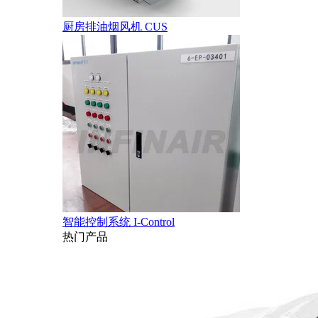
厨房排油烟风机 CUS
智能控制系统 I-Control
热门产品