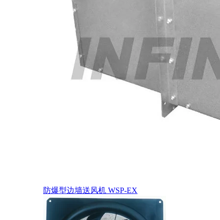
防爆型边墙送风机 WSP-EX