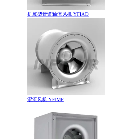
机翼型管道轴流风机 YFIAD
混流风机 YFIMF