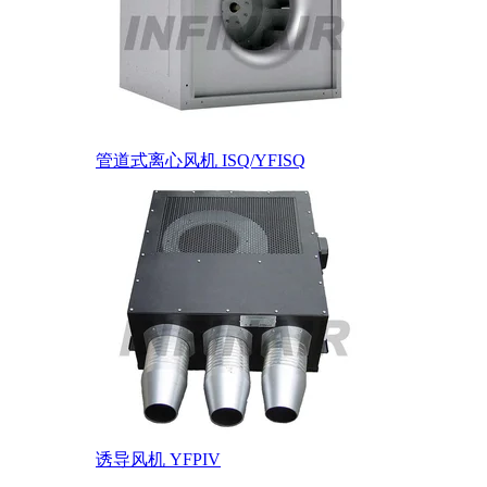
管道式离心风机 ISQ/YFISQ
诱导风机 YFPIV