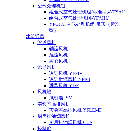
空气处理机组
组合式空气处理机组(标准型)-YFSAU
组合式空气处理机组-YFAHU
YFCHU 空气处理机组-吊顶（标准
型）
建筑通风
管道风机
轴流风机
混流风机
离心风机
诱导风机
诱导风机 YFPIV
诱导射流风机 YFPIJ
诱导风机 YDF
风机墙
风机墙 ISM
实验室高排风机
实验室高排风机 YFLEMF
厨房排油烟风机
厨房排油烟风机 CUS
控制箱