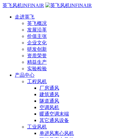
英飞风机INFINAIR
走进英飞
英飞概况
发展沿革
价值主张
企业文化
研发创新
资质荣誉
精益生产
实验检验
产品中心
工程风机
厂房通风
建筑通风
隧道通风
空调风机
暖通空调末端
其它通风设备
工业风机
单进风离心风机