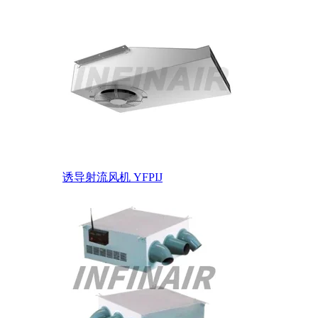
诱导射流风机 YFPIJ