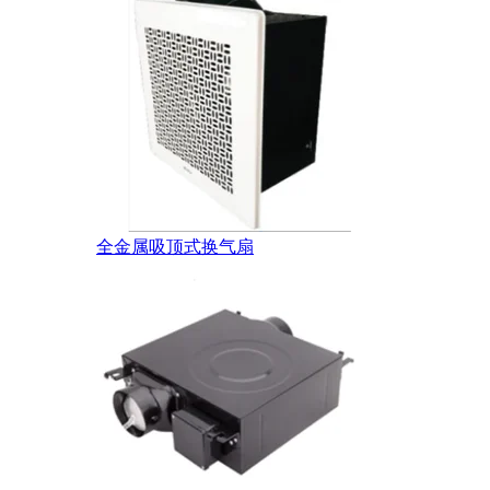
全金属吸顶式换气扇