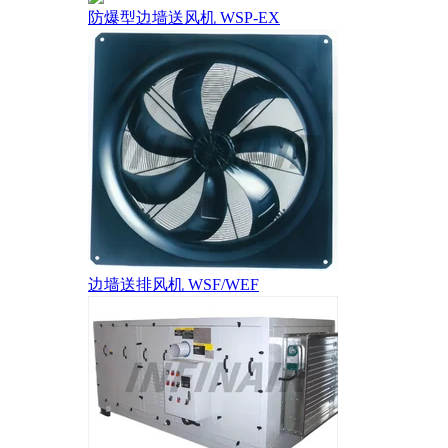
防爆型边墙送风机 WSP-EX
边墙送排风机 WSF/WEF