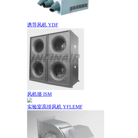
诱导风机 YDF
风机墙 ISM
实验室高排风机 YFLEMF