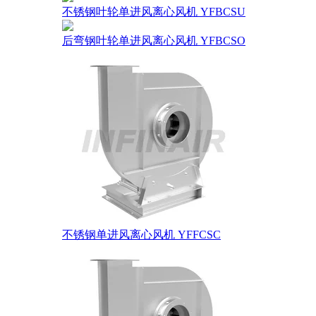
不锈钢叶轮单进风离心风机 YFBCSU
后弯钢叶轮单进风离心风机 YFBCSO
不锈钢单进风离心风机 YFFCSC