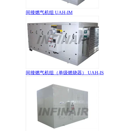
间接燃气机组 UAH-IM
间接燃气机组（单级燃烧器） UAH-IS