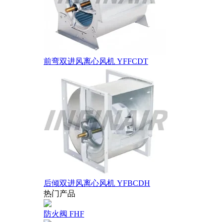
前弯双进风离心风机 YFFCDT
后倾双进风离心风机 YFBCDH
热门产品
防火阀 FHF