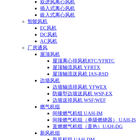
双进风离心风机
插入式离心风机
嵌入式离心风机
智能风机
EC风机
DC风机
AC风机
厂房通风
屋顶风机
屋顶离心排风机RTC/YFRTC
屋顶轴流风机 YFRTX
屋顶轴流送风机 IAS-RSD
边墙风机
边墙轴流排风机 YFWEX
防爆型边墙送风机 WSP-EX
边墙送排风机 WSF/WEF
燃气机组
间接燃气机组 UAH-IM
间接燃气机组（单级燃烧器） UAH-IS
直燃燃气机组（直热）UAH-DG
新风机组
新风机组 UAH-DM