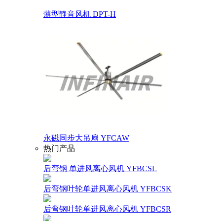
薄型静音风机 DPT-H
永磁同步大吊扇 YFCAW
热门产品
后弯钢 单进风离心风机 YFBCSL
后弯钢叶轮单进风离心风机 YFBCSK
后弯钢叶轮单进风离心风机 YFBCSR