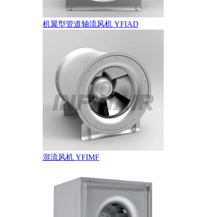
机翼型管道轴流风机 YFIAD
混流风机 YFIMF