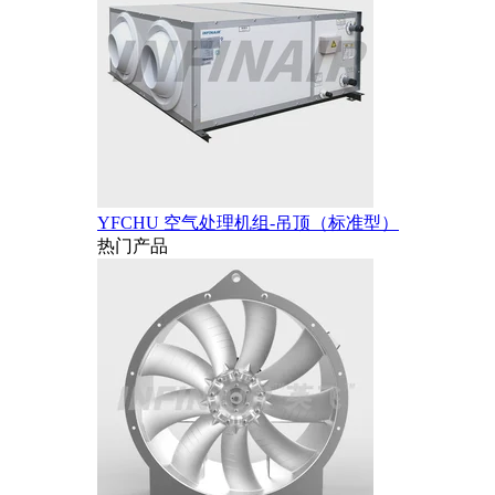
YFCHU 空气处理机组-吊顶（标准型）
热门产品