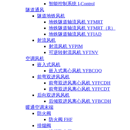
智能控制系统 I-Control
隧道通风
隧道地铁风机
地铁隧道轴流风机 YFMRT
地铁隧道轴流风机 YFMRT（R）
地铁隧道轴流风机 YFIAD
射流风机
射流风机 YFPIM
可逆转射流风机 YFTNV
空调风机
嵌入式风机
嵌入式离心风机 YFBCQQ
前弯双进风风机
前弯双进风离心风机 YFFCDH
前弯双进风离心风机 YFFCDT
后向双进风风机
后倾双进风离心风机 YFBCDH
暖通空调末端
防火阀
防火阀 FHF
排烟阀