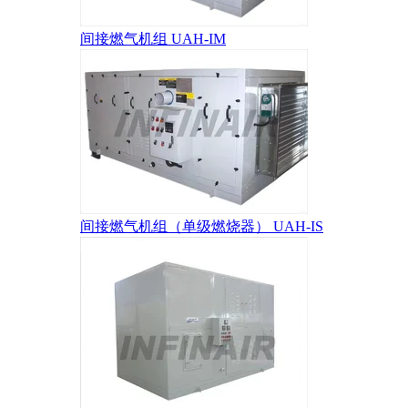
间接燃气机组 UAH-IM
间接燃气机组（单级燃烧器） UAH-IS