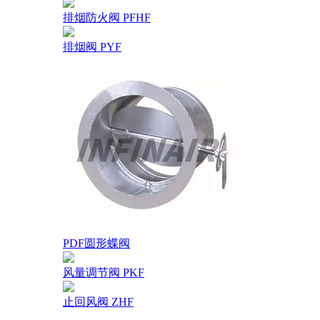
排烟防火阀 PFHF
排烟阀 PYF
PDF圆形蝶阀
风量调节阀 PKF
止回风阀 ZHF