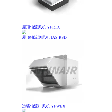
屋顶轴流风机 YFRTX
屋顶轴流送风机 IAS-RSD
边墙轴流排风机 YFWEX