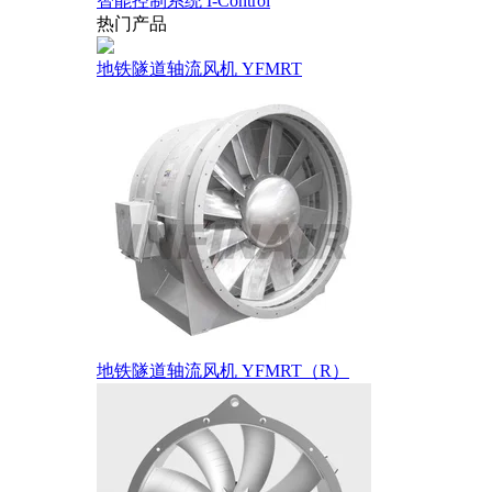
智能控制系统 I-Control
热门产品
地铁隧道轴流风机 YFMRT
地铁隧道轴流风机 YFMRT（R）