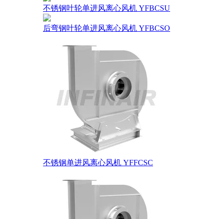
不锈钢叶轮单进风离心风机 YFBCSU
后弯钢叶轮单进风离心风机 YFBCSO
不锈钢单进风离心风机 YFFCSC