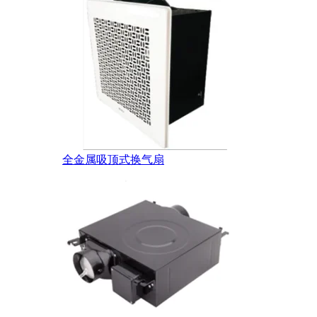
全金属吸顶式换气扇