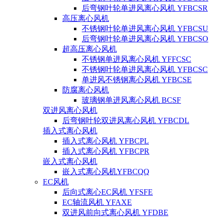
后弯钢叶轮单进风离心风机 YFBCSR
高压离心风机
不锈钢叶轮单进风离心风机 YFBCSU
后弯钢叶轮单进风离心风机 YFBCSO
超高压离心风机
不锈钢单进风离心风机 YFFCSC
不锈钢叶轮单进风离心风机 YFBCSC
单进风不锈钢离心风机 YFBCSE
防腐离心风机
玻璃钢单进风离心风机 BCSF
双进风离心风机
后弯钢叶轮双进风离心风机 YFBCDL
插入式离心风机
插入式离心风机 YFBCPL
插入式离心风机 YFBCPR
嵌入式离心风机
嵌入式离心风机YFBCQQ
EC风机
后向式离心EC风机 YFSFE
EC轴流风机 YFAXE
双进风前向式离心风机 YFDBE