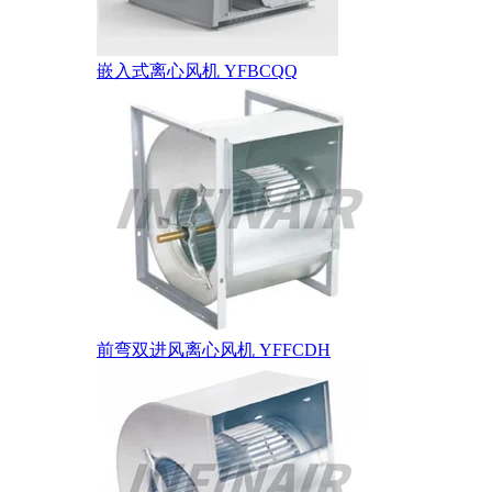
嵌入式离心风机 YFBCQQ
前弯双进风离心风机 YFFCDH