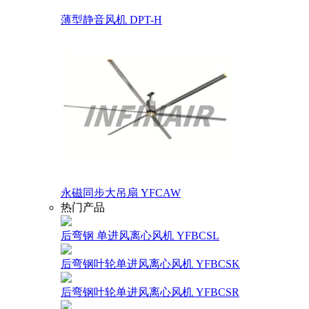
薄型静音风机 DPT-H
永磁同步大吊扇 YFCAW
热门产品
后弯钢 单进风离心风机 YFBCSL
后弯钢叶轮单进风离心风机 YFBCSK
后弯钢叶轮单进风离心风机 YFBCSR