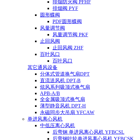
排烟防火阀 PFHF
排烟阀 PYF
圆形蝶阀
PDF圆形蝶阀
风量调节阀
风量调节阀 PKF
止回风阀
止回风阀 ZHF
百叶风口
百叶风口
其它通风设备
分体式管道换气扇DPT
直流送风机 DPT-B
炫风系列吸顶式换气扇
APB-A/B
全金属吸顶式换气扇
薄型静音风机 DPT-H
永磁同步大吊扇 YFCAW
单进风离心风机
中低压离心风机
后弯钢 单进风离心风机 YFBCSL
后弯钢叶轮单进风离心风机 YFBCSK