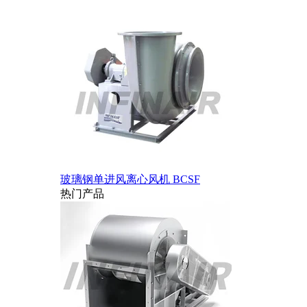
玻璃钢单进风离心风机 BCSF
热门产品