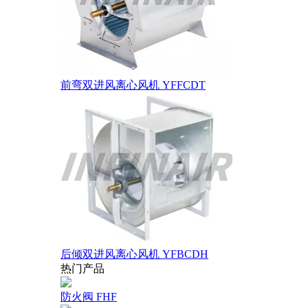
前弯双进风离心风机 YFFCDT
后倾双进风离心风机 YFBCDH
热门产品
防火阀 FHF