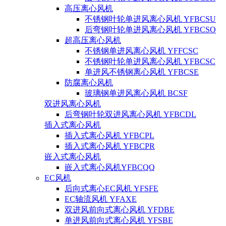
高压离心风机
不锈钢叶轮单进风离心风机 YFBCSU
后弯钢叶轮单进风离心风机 YFBCSO
超高压离心风机
不锈钢单进风离心风机 YFFCSC
不锈钢叶轮单进风离心风机 YFBCSC
单进风不锈钢离心风机 YFBCSE
防腐离心风机
玻璃钢单进风离心风机 BCSF
双进风离心风机
后弯钢叶轮双进风离心风机 YFBCDL
插入式离心风机
插入式离心风机 YFBCPL
插入式离心风机 YFBCPR
嵌入式离心风机
嵌入式离心风机YFBCQQ
EC风机
后向式离心EC风机 YFSFE
EC轴流风机 YFAXE
双进风前向式离心风机 YFDBE
单进风前向式离心风机 YFSBE