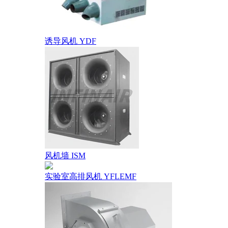
诱导风机 YDF
风机墙 ISM
实验室高排风机 YFLEMF