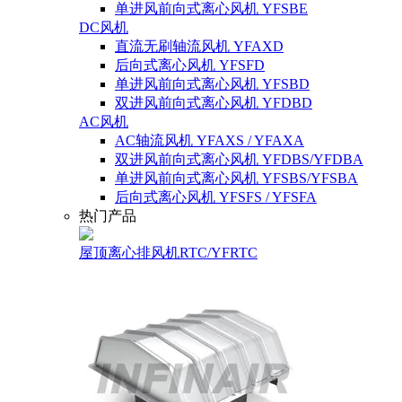
单进风前向式离心风机 YFSBE
DC风机
直流无刷轴流风机 YFAXD
后向式离心风机 YFSFD
单进风前向式离心风机 YFSBD
双进风前向式离心风机 YFDBD
AC风机
AC轴流风机 YFAXS / YFAXA
双进风前向式离心风机 YFDBS/YFDBA
单进风前向式离心风机 YFSBS/YFSBA
后向式离心风机 YFSFS / YFSFA
热门产品
屋顶离心排风机RTC/YFRTC