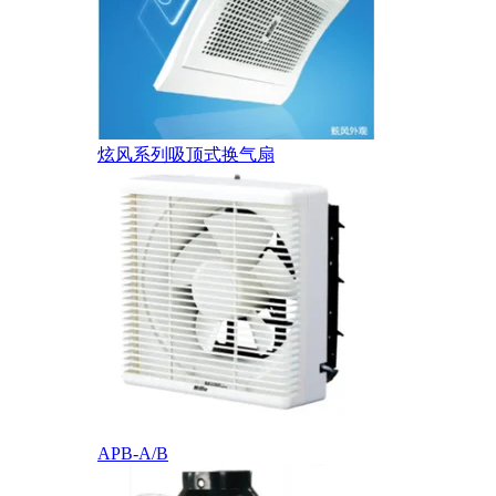
炫风系列吸顶式换气扇
APB-A/B