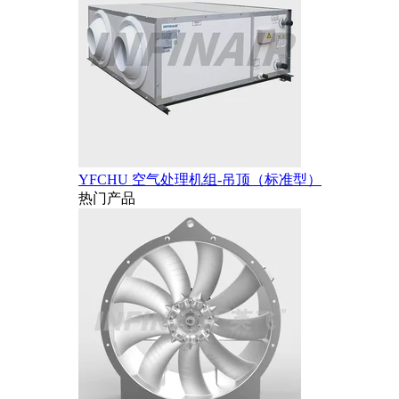
YFCHU 空气处理机组-吊顶（标准型）
热门产品