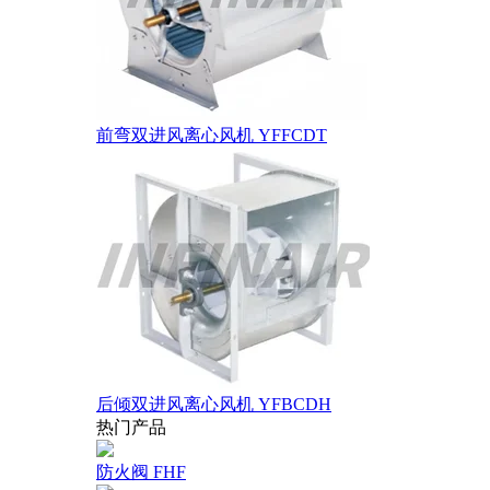
前弯双进风离心风机 YFFCDT
后倾双进风离心风机 YFBCDH
热门产品
防火阀 FHF