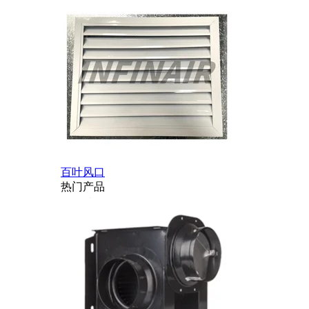
百叶风口
热门产品