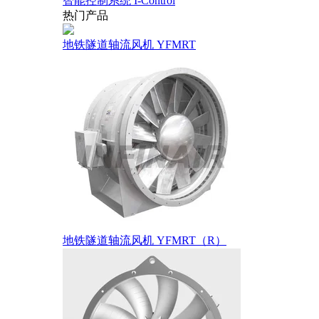
智能控制系统 I-Control
热门产品
地铁隧道轴流风机 YFMRT
地铁隧道轴流风机 YFMRT（R）