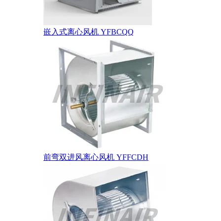
嵌入式离心风机 YFBCQQ
前弯双进风离心风机 YFFCDH