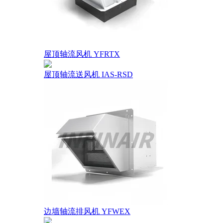
屋顶轴流风机 YFRTX
屋顶轴流送风机 IAS-RSD
边墙轴流排风机 YFWEX