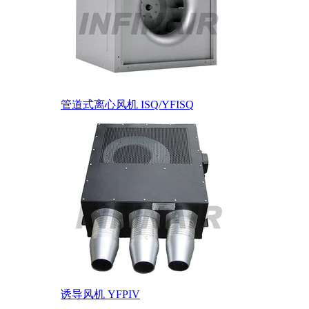
管道式离心风机 ISQ/YFISQ
诱导风机 YFPIV