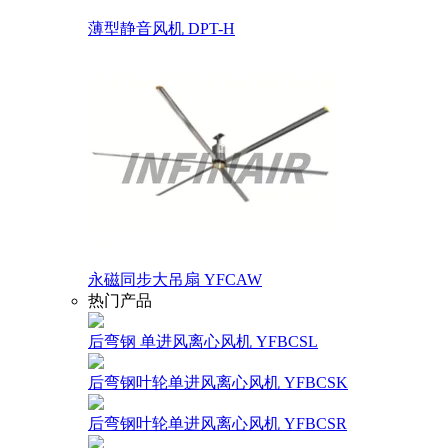
薄型静音风机 DPT-H
永磁同步大吊扇 YFCAW
热门产品
后弯钢 单进风离心风机 YFBCSL
后弯钢叶轮单进风离心风机 YFBCSK
后弯钢叶轮单进风离心风机 YFBCSR