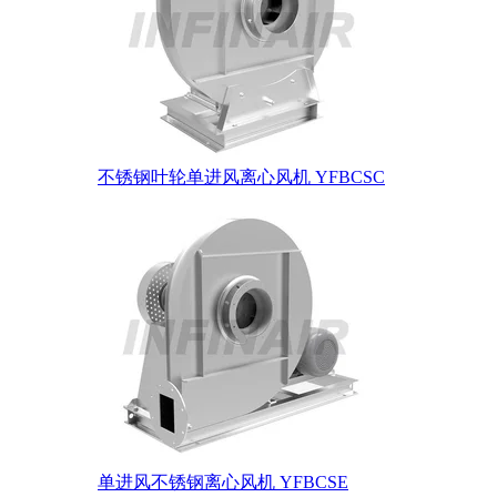
不锈钢叶轮单进风离心风机 YFBCSC
单进风不锈钢离心风机 YFBCSE