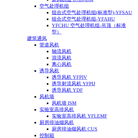
空气处理机组
组合式空气处理机组(标准型)-YFSAU
组合式空气处理机组-YFAHU
YFCHU 空气处理机组-吊顶（标准
型）
建筑通风
管道风机
轴流风机
混流风机
离心风机
诱导风机
诱导风机 YFPIV
诱导射流风机 YFPIJ
诱导风机 YDF
风机墙
风机墙 ISM
实验室高排风机
实验室高排风机 YFLEMF
厨房排油烟风机
厨房排油烟风机 CUS
控制箱