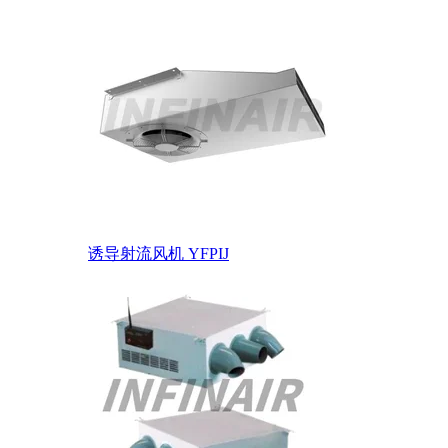
诱导射流风机 YFPIJ