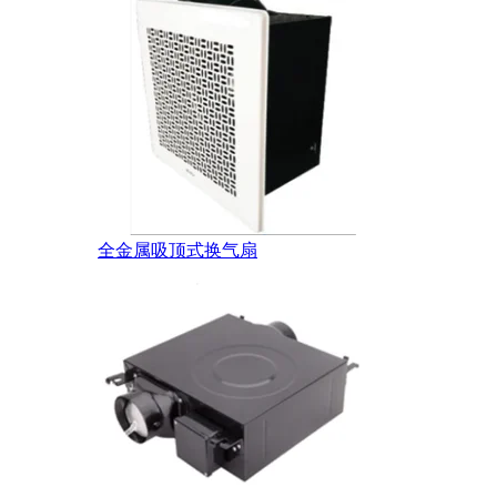
全金属吸顶式换气扇