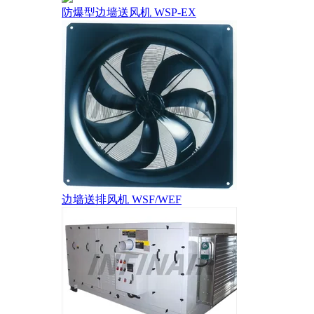
防爆型边墙送风机 WSP-EX
边墙送排风机 WSF/WEF