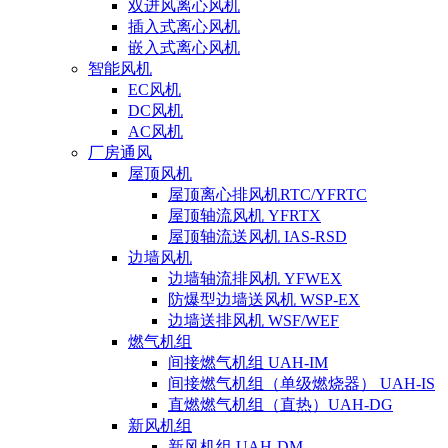
双进风离心风机
插入式离心风机
嵌入式离心风机
智能风机
EC风机
DC风机
AC风机
厂房通风
屋顶风机
屋顶离心排风机RTC/YFRTC
屋顶轴流风机 YFRTX
屋顶轴流送风机 IAS-RSD
边墙风机
边墙轴流排风机 YFWEX
防爆型边墙送风机 WSP-EX
边墙送排风机 WSF/WEF
燃气机组
间接燃气机组 UAH-IM
间接燃气机组（单级燃烧器） UAH-IS
直燃燃气机组（直热）UAH-DG
新风机组
新风机组 UAH-DM