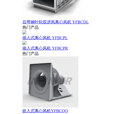
后弯钢叶轮双进风离心风机 YFBCDL
热门产品
插入式离心风机 YFBCPL
插入式离心风机 YFBCPR
热门产品
嵌入式离心风机YFBCQQ