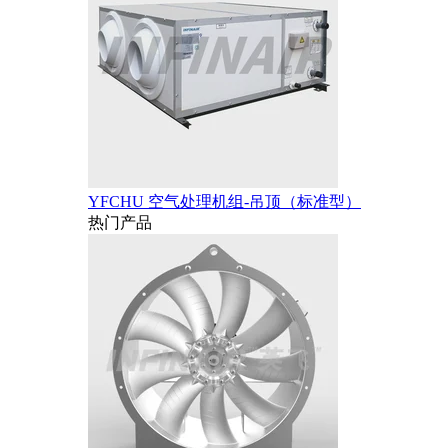
YFCHU 空气处理机组-吊顶（标准型）
热门产品