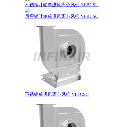
不锈钢叶轮单进风离心风机 YFBCSU
后弯钢叶轮单进风离心风机 YFBCSO
不锈钢单进风离心风机 YFFCSC