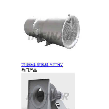
可逆转射流风机 YFTNV
热门产品