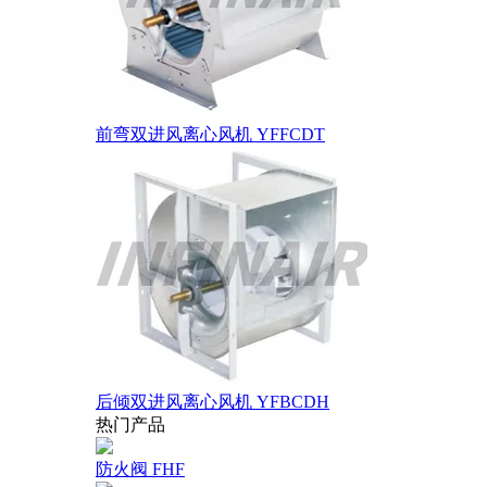
前弯双进风离心风机 YFFCDT
后倾双进风离心风机 YFBCDH
热门产品
防火阀 FHF