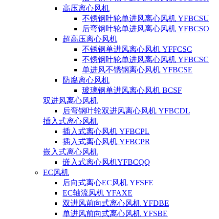
高压离心风机
不锈钢叶轮单进风离心风机 YFBCSU
后弯钢叶轮单进风离心风机 YFBCSO
超高压离心风机
不锈钢单进风离心风机 YFFCSC
不锈钢叶轮单进风离心风机 YFBCSC
单进风不锈钢离心风机 YFBCSE
防腐离心风机
玻璃钢单进风离心风机 BCSF
双进风离心风机
后弯钢叶轮双进风离心风机 YFBCDL
插入式离心风机
插入式离心风机 YFBCPL
插入式离心风机 YFBCPR
嵌入式离心风机
嵌入式离心风机YFBCQQ
EC风机
后向式离心EC风机 YFSFE
EC轴流风机 YFAXE
双进风前向式离心风机 YFDBE
单进风前向式离心风机 YFSBE