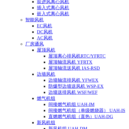
双进风离心风机
插入式离心风机
嵌入式离心风机
智能风机
EC风机
DC风机
AC风机
厂房通风
屋顶风机
屋顶离心排风机RTC/YFRTC
屋顶轴流风机 YFRTX
屋顶轴流送风机 IAS-RSD
边墙风机
边墙轴流排风机 YFWEX
防爆型边墙送风机 WSP-EX
边墙送排风机 WSF/WEF
燃气机组
间接燃气机组 UAH-IM
间接燃气机组（单级燃烧器） UAH-IS
直燃燃气机组（直热）UAH-DG
新风机组
新风机组 UAH-DM