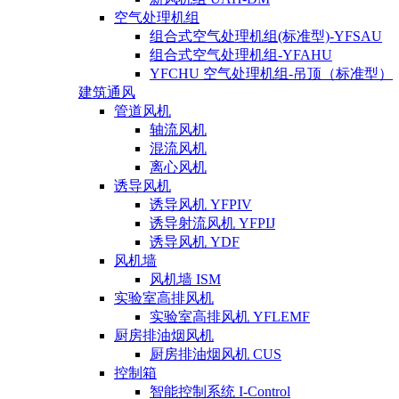
空气处理机组
组合式空气处理机组(标准型)-YFSAU
组合式空气处理机组-YFAHU
YFCHU 空气处理机组-吊顶（标准型）
建筑通风
管道风机
轴流风机
混流风机
离心风机
诱导风机
诱导风机 YFPIV
诱导射流风机 YFPIJ
诱导风机 YDF
风机墙
风机墙 ISM
实验室高排风机
实验室高排风机 YFLEMF
厨房排油烟风机
厨房排油烟风机 CUS
控制箱
智能控制系统 I-Control