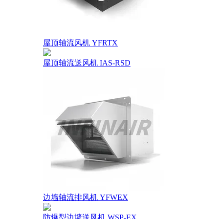
屋顶轴流风机 YFRTX
屋顶轴流送风机 IAS-RSD
边墙轴流排风机 YFWEX
防爆型边墙送风机 WSP-EX