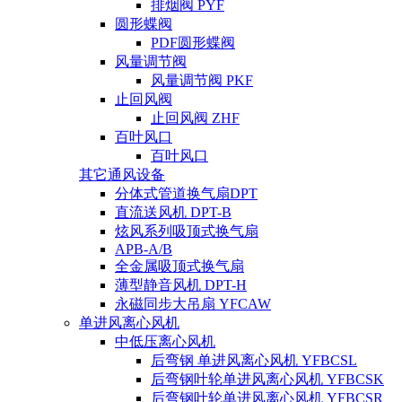
排烟阀 PYF
圆形蝶阀
PDF圆形蝶阀
风量调节阀
风量调节阀 PKF
止回风阀
止回风阀 ZHF
百叶风口
百叶风口
其它通风设备
分体式管道换气扇DPT
直流送风机 DPT-B
炫风系列吸顶式换气扇
APB-A/B
全金属吸顶式换气扇
薄型静音风机 DPT-H
永磁同步大吊扇 YFCAW
单进风离心风机
中低压离心风机
后弯钢 单进风离心风机 YFBCSL
后弯钢叶轮单进风离心风机 YFBCSK
后弯钢叶轮单进风离心风机 YFBCSR