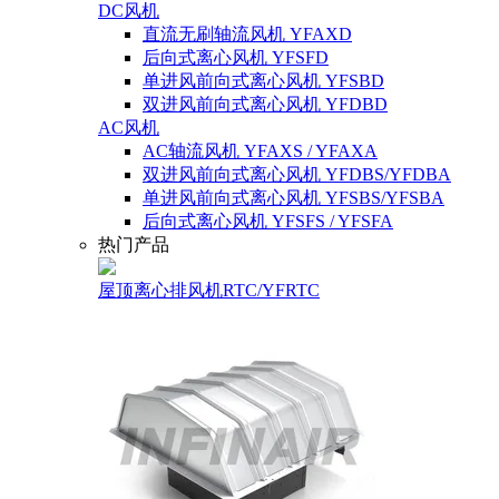
DC风机
直流无刷轴流风机 YFAXD
后向式离心风机 YFSFD
单进风前向式离心风机 YFSBD
双进风前向式离心风机 YFDBD
AC风机
AC轴流风机 YFAXS / YFAXA
双进风前向式离心风机 YFDBS/YFDBA
单进风前向式离心风机 YFSBS/YFSBA
后向式离心风机 YFSFS / YFSFA
热门产品
屋顶离心排风机RTC/YFRTC